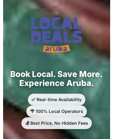
Book Local. Save More.
Experience Aruba.
✅ Real-time Availability
🌴 100% Local Operators
💰 Best Price, No Hidden Fees