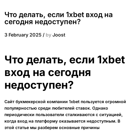
Что делать, если 1xbet вход на
сегодня недоступен?
3 February 2025
/
by
Joost
Что делать, если 1xbet
вход на сегодня
недоступен?
Сайт букмекерской компании 1xbet пользуется огромной
популярностью среди любителей ставок. Однако
периодически пользователи сталкиваются с ситуацией,
когда вход на платформу оказывается недоступным. В
этой статье мы разберем основные причины