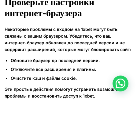
Проверьте настройки
интернет-браузера
Некоторые проблемы с входом на 1xbet могут быть
связаны с вашим браузером. Убедитесь, что ваш
интернет-браузер обновлен до последней версии и не
содержит расширений, которые могут блокировать сайт:
Обновите браузер до последней версии.
Отключите все расширения и плагины.
Очистите кэш и файлы cookie.
Эти простые действия помогут устранить возможные
проблемы и восстановить доступ к 1xbet.
Проверьте состояние аккаунта
Если проблема остается, стоит убедиться, что ваш
аккаунт не заблокирован. Это может произойти из-за