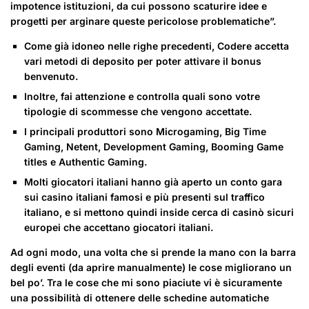
impotence istituzioni, da cui possono scaturire idee e
progetti per arginare queste pericolose problematiche”.
Come già idoneo nelle righe precedenti, Codere accetta
vari metodi di deposito per poter attivare il bonus
benvenuto.
Inoltre, fai attenzione e controlla quali sono votre
tipologie di scommesse che vengono accettate.
I principali produttori sono Microgaming, Big Time
Gaming, Netent, Development Gaming, Booming Game
titles e Authentic Gaming.
Molti giocatori italiani hanno già aperto un conto gara
sui casino italiani famosi e più presenti sul traffico
italiano, e si mettono quindi inside cerca di casinò sicuri
europei che accettano giocatori italiani.
Ad ogni modo, una volta che si prende la mano con la barra
degli eventi (da aprire manualmente) le cose migliorano un
bel po’. Tra le cose che mi sono piaciute vi è sicuramente
una possibilità di ottenere delle schedine automatiche