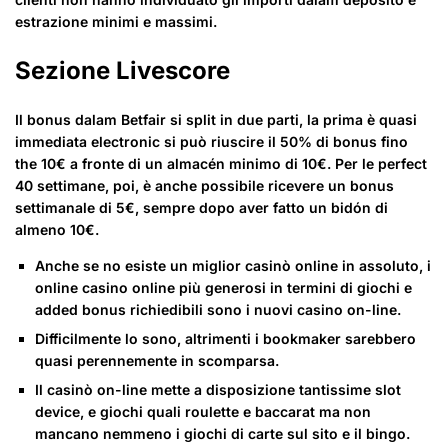
estrazione minimi e massimi.
Sezione Livescore
Il bonus dalam Betfair si split in due parti, la prima è quasi
immediata electronic si può riuscire il 50% di bonus fino
the 10€ a fronte di un almacén minimo di 10€. Per le perfect
40 settimane, poi, è anche possibile ricevere un bonus
settimanale di 5€, sempre dopo aver fatto un bidón di
almeno 10€.
Anche se no esiste un miglior casinò online in assoluto, i
online casino online più generosi in termini di giochi e
added bonus richiedibili sono i nuovi casino on-line.
Difficilmente lo sono, altrimenti i bookmaker sarebbero
quasi perennemente in scomparsa.
Il casinò on-line mette a disposizione tantissime slot
device, e giochi quali roulette e baccarat ma non
mancano nemmeno i giochi di carte sul sito e il bingo.