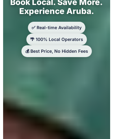
Book Local. Save More.
Experience Aruba.
✅ Real-time Availability
🌴 100% Local Operators
💰 Best Price, No Hidden Fees