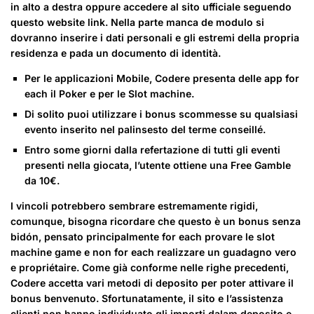
in alto a destra oppure accedere al sito ufficiale seguendo
questo website link. Nella parte manca de modulo si
dovranno inserire i dati personali e gli estremi della propria
residenza e pada un documento di identità.
Per le applicazioni Mobile, Codere presenta delle app for
each il Poker e per le Slot machine.
Di solito puoi utilizzare i bonus scommesse su qualsiasi
evento inserito nel palinsesto del terme conseillé.
Entro some giorni dalla refertazione di tutti gli eventi
presenti nella giocata, l’utente ottiene una Free Gamble
da 10€.
I vincoli potrebbero sembrare estremamente rigidi,
comunque, bisogna ricordare che questo è un bonus senza
bidón, pensato principalmente for each provare le slot
machine game e non for each realizzare un guadagno vero
e propriétaire. Come già conforme nelle righe precedenti,
Codere accetta vari metodi di deposito per poter attivare il
bonus benvenuto. Sfortunatamente, il sito e l’assistenza
clienti non hanno individuato gli importi dalam deposito e