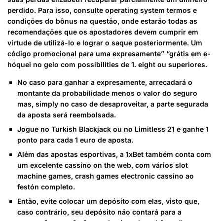
perdido. Para isso, consulte operating system termos e
condições do bônus na questão, onde estarão todas as
recomendações que os apostadores devem cumprir em
virtude de utilizá-lo e lograr o saque posteriormente. Um
código promocional para uma expresamente” “grátis em e-
hóquei no gelo com possibilities de 1. eight ou superiores.
No caso para ganhar a expresamente, arrecadará o
montante da probabilidade menos o valor do seguro
mas, simply no caso de desaproveitar, a parte segurada
da aposta será reembolsada.
Jogue no Turkish Blackjack ou no Limitless 21 e ganhe 1
ponto para cada 1 euro de aposta.
Além das apostas esportivas, a 1xBet também conta com
um excelente cassino on the web, com vários slot
machine games, crash games electronic cassino ao
festón completo.
Então, evite colocar um depósito com elas, visto que,
caso contrário, seu depósito não contará para a