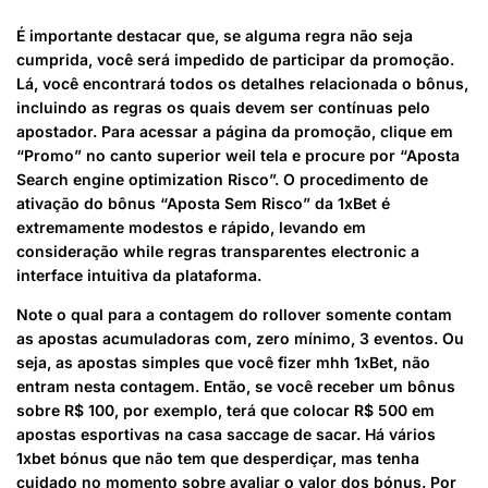
É importante destacar que, se alguma regra não seja
cumprida, você será impedido de participar da promoção.
Lá, você encontrará todos os detalhes relacionada o bônus,
incluindo as regras os quais devem ser contínuas pelo
apostador. Para acessar a página da promoção, clique em
“Promo” no canto superior weil tela e procure por “Aposta
Search engine optimization Risco”. O procedimento de
ativação do bônus “Aposta Sem Risco” da 1xBet é
extremamente modestos e rápido, levando em
consideração while regras transparentes electronic a
interface intuitiva da plataforma.
Note o qual para a contagem do rollover somente contam
as apostas acumuladoras com, zero mínimo, 3 eventos. Ou
seja, as apostas simples que você fizer mhh 1xBet, não
entram nesta contagem. Então, se você receber um bônus
sobre R$ 100, por exemplo, terá que colocar R$ 500 em
apostas esportivas na casa saccage de sacar. Há vários
1xbet bónus que não tem que desperdiçar, mas tenha
cuidado no momento sobre avaliar o valor dos bónus. Por