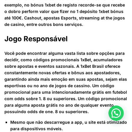
exemplo, no bónus 1xbet de registo recorde-se que recebe
o dobro perform valor que fizer no 1 depósito 1xbet bónus
até 100€. Cashout, apostas Esports, streaming at the jogos
de casino, entre outros bons serviços.
Jogo Responsável
Você pode encontrar alguma vasta lista sobre opções para
decidir, como códigos promocionais 1xBet, acumuladores
sobre apostas e eventos sazonais. A 1xBet Brasil oferece
constantemente novas ofertas e bônus aos apostadores,
garantindo ainda mais emoção em suas apostas, sejam elas
esportivas ou no ano de jogos de cassino. Um código
promocional para uma intencionadamente grátis em futebol
com odds sobre 1. 8 ou superiores. Um código promocional
para alguma aposta grátis no ano de qualquer evento
possuindo odds de one. 8 ou superiores.
Mesmo que não descarregue a app, u site está otimizado
para dispositivos móveis.