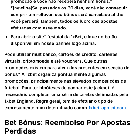
promoção e você não receberá nenhum bônus.”
“[newline]Se, passados os 30 dias, você não conseguir
cumprir um rollover, seu bônus será cancelado at the
você perderá, também, todos os lucro das apostas
efetuadas com esse modo.
Para abrir o site” “estatal da 1xBet, clique no botão
disponível em nosso banner logo acima.
Pode utilizar multibanco, cartões de crédito, carteiras
virtuais, criptomoeda e até vouchers. Que outras
promoções existem para além dos presentes em secção de
bónus? A 1xbet organiza pontualmente algumas
promoções, principalmente nas elevados competições de
futebol. Para ter hipóteses de ganhar este jackpot, é
necessário completar uma série de tarefas delineadas pela
1xbet England. Regra geral, tem de efetuar o tipo de
expresamente num determinado canon
1xbet-app-pt.com
.
Bet Bónus: Reembolso Por Apostas
Perdidas