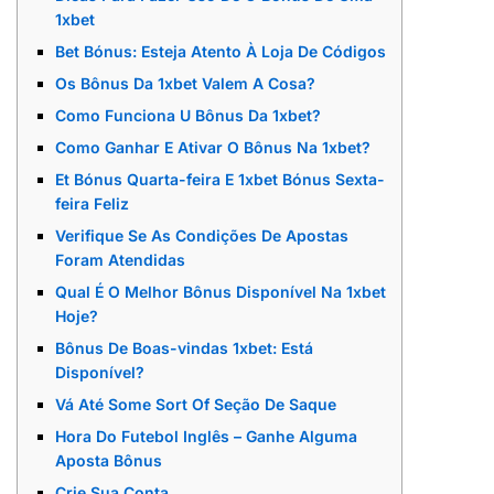
1xbet
Bet Bónus: Esteja Atento À Loja De Códigos
Os Bônus Da 1xbet Valem A Cosa?
Como Funciona U Bônus Da 1xbet?
Como Ganhar E Ativar O Bônus Na 1xbet?
Et Bónus Quarta-feira E 1xbet Bónus Sexta-
feira Feliz
Verifique Se As Condições De Apostas
Foram Atendidas
Qual É O Melhor Bônus Disponível Na 1xbet
Hoje?
Bônus De Boas-vindas 1xbet: Está
Disponível?
Vá Até Some Sort Of Seção De Saque
Hora Do Futebol Inglês – Ganhe Alguma
Aposta Bônus
Crie Sua Conta