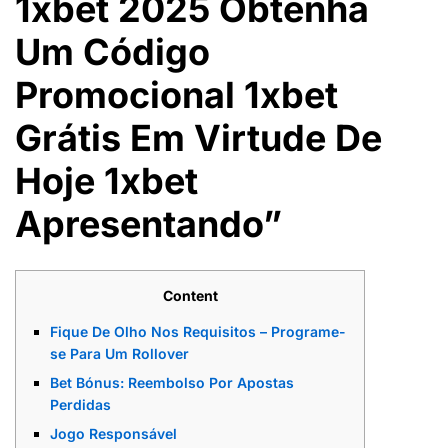
1xbet 2025 Obtenha
Um Código
Promocional 1xbet
Grátis Em Virtude De
Hoje 1xbet
Apresentando”
Content
Fique De Olho Nos Requisitos – Programe-
se Para Um Rollover
Bet Bónus: Reembolso Por Apostas
Perdidas
Jogo Responsável