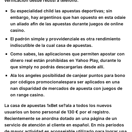
verificación desde réussi à teléfono.
Su especialidad child las apuestas deportivas; sin
embargo, hay argentinos que han opuesto en esta odaie
un aliado afin de las apuestas durante juegos de online
casino.
El padrón simple y provvidenziale es otra rendimiento
indiscutible de la cual casa de apuestas.
Como sabes, las aplicaciones que permiten apostar con
dinero real están prohibidas en Yahoo Play, durante lo
que simply no podrás descargarlas desde allí.
Ala los angeles posibilidad de canjear puntos para bono
por códigos promocionalespara ser aplicados en una
nan disparidad de mercados de apuesta con juegos de
on range casino.
La casa de apuestas 1xBet se?ala a todos los nuevos
usuarios un bono personal de 130 € por el registro.
Recientemente se anordna dotado an una página de un
servicio de atención al cliente en español. En mis períodos
de mayor actividad es aconsejable utilizarlo para lograr una