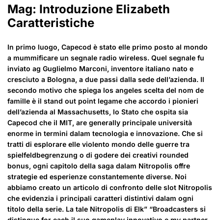
Mag: Introduzione Elizabeth
Caratteristiche
In primo luogo, Capecod è stato elle primo posto al mondo
a mummificare un segnale radio wireless. Quel segnale fu
inviato ag Guglielmo Marconi, inventore italiano nato e
cresciuto a Bologna, a due passi dalla sede dell’azienda. Il
secondo motivo che spiega los angeles scelta del nom de
famille è il stand out point legame che accordo i pionieri
dell’azienda al Massachusetts, lo Stato che ospita sia
Capecod che il MIT, are generally principale università
enorme in termini dalam tecnologia e innovazione. Che si
tratti di esplorare elle violento mondo delle guerre tra
spielfeldbegrenzung o di godere dei creativi rounded
bonus, ogni capitolo della saga dalam Nitropolis offre
strategie ed esperienze constantemente diverse. Noi
abbiamo creato un articolo di confronto delle slot Nitropolis
che evidenzia i principali caratteri distintivi dalam ogni
titolo della serie. La tale Nitropolis di Elk” “Broadcasters si
distingue for each il suo gameplay innovativo e my partner