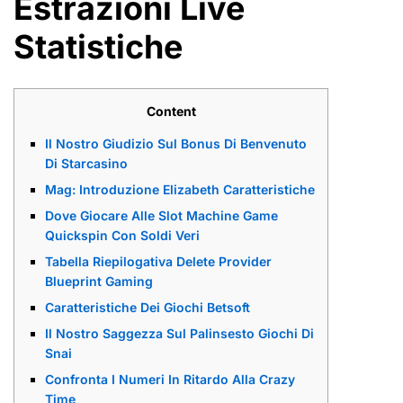
Estrazioni Live
Statistiche
Content
Il Nostro Giudizio Sul Bonus Di Benvenuto
Di Starcasino
Mag: Introduzione Elizabeth Caratteristiche
Dove Giocare Alle Slot Machine Game
Quickspin Con Soldi Veri
Tabella Riepilogativa Delete Provider
Blueprint Gaming
Caratteristiche Dei Giochi Betsoft
Il Nostro Saggezza Sul Palinsesto Giochi Di
Snai
Confronta I Numeri In Ritardo Alla Crazy
Time