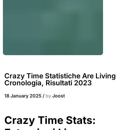
Crazy Time Statistiche Are Living
Cronologia, Risultati 2023
18 January 2025
/
by
Joost
Crazy Time Stats: