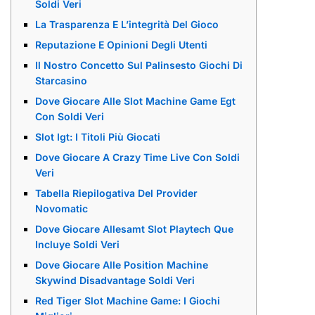
Soldi Veri
La Trasparenza E L’integrità Del Gioco
Reputazione E Opinioni Degli Utenti
Il Nostro Concetto Sul Palinsesto Giochi Di
Starcasino
Dove Giocare Alle Slot Machine Game Egt
Con Soldi Veri
Slot Igt: I Titoli Più Giocati
Dove Giocare A Crazy Time Live Con Soldi
Veri
Tabella Riepilogativa Del Provider
Novomatic
Dove Giocare Allesamt Slot Playtech Que
Incluye Soldi Veri
Dove Giocare Alle Position Machine
Skywind Disadvantage Soldi Veri
Red Tiger Slot Machine Game: I Giochi