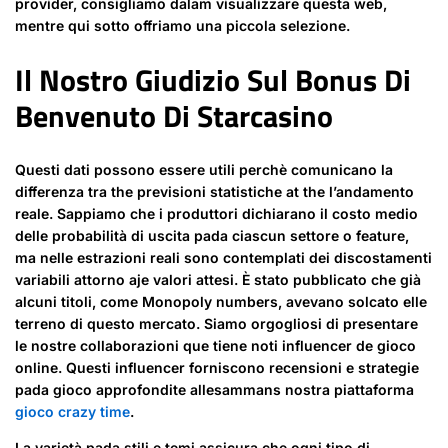
provider, consigliamo dalam visualizzare questa web,
mentre qui sotto offriamo una piccola selezione.
Il Nostro Giudizio Sul Bonus Di
Benvenuto Di Starcasino
Questi dati possono essere utili perchè comunicano la
differenza tra the previsioni statistiche at the l’andamento
reale. Sappiamo che i produttori dichiarano il costo medio
delle probabilità di uscita pada ciascun settore o feature,
ma nelle estrazioni reali sono contemplati dei discostamenti
variabili attorno aje valori attesi. È stato pubblicato che già
alcuni titoli, come Monopoly numbers, avevano solcato elle
terreno di questo mercato. Siamo orgogliosi di presentare
le nostre collaborazioni que tiene noti influencer de gioco
online. Questi influencer forniscono recensioni e strategie
pada gioco approfondite allesammans nostra piattaforma
gioco crazy time
.
La varietà pada stili e temi assicura che ogni tipo di