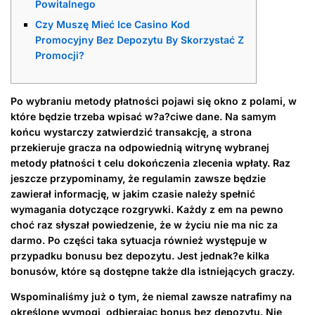
Powitalnego
Czy Muszę Mieć Ice Casino Kod
Promocyjny Bez Depozytu By Skorzystać Z
Promocji?
Po wybraniu metody płatności pojawi się okno z polami, w
które będzie trzeba wpisać w?a?ciwe dane. Na samym
końcu wystarczy zatwierdzić transakcję, a strona
przekieruje gracza na odpowiednią witrynę wybranej
metody płatności t celu dokończenia zlecenia wpłaty. Raz
jeszcze przypominamy, że regulamin zawsze będzie
zawierał informację, w jakim czasie należy spełnić
wymagania dotyczące rozgrywki. Każdy z em na pewno
choć raz słyszał powiedzenie, że w życiu nie ma nic za
darmo. Po części taka sytuacja również występuje w
przypadku bonusu bez depozytu. Jest jednak?e kilka
bonusów, które są dostępne także dla istniejących graczy.
Wspominaliśmy już o tym, że niemal zawsze natrafimy na
określone wymogi, odbierając bonus bez depozytu. Nie