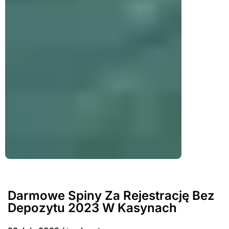
Darmowe Spiny Za Rejestrację Bez
Depozytu 2023 W Kasynach