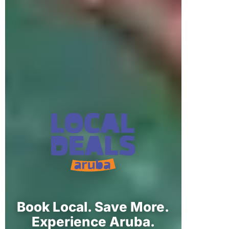
Book Local. Save More.
Experience Aruba.