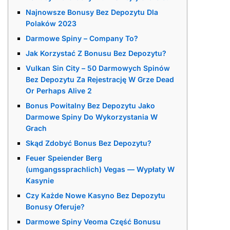
Najnowsze Bonusy Bez Depozytu Dla
Polaków 2023
Darmowe Spiny – Company To?
Jak Korzystać Z Bonusu Bez Depozytu?
Vulkan Sin City – 50 Darmowych Spinów
Bez Depozytu Za Rejestrację W Grze Dead
Or Perhaps Alive 2
Bonus Powitalny Bez Depozytu Jako
Darmowe Spiny Do Wykorzystania W
Grach
Skąd Zdobyć Bonus Bez Depozytu?
Feuer Speiender Berg
(umgangssprachlich) Vegas — Wypłaty W
Kasynie
Czy Każde Nowe Kasyno Bez Depozytu
Bonusy Oferuje?
Darmowe Spiny Veoma Część Bonusu