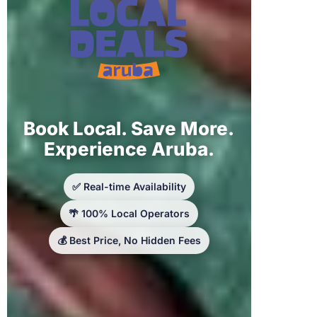
Book Local. Save More.
Experience Aruba.
✅ Real-time Availability
🌴 100% Local Operators
💰 Best Price, No Hidden Fees