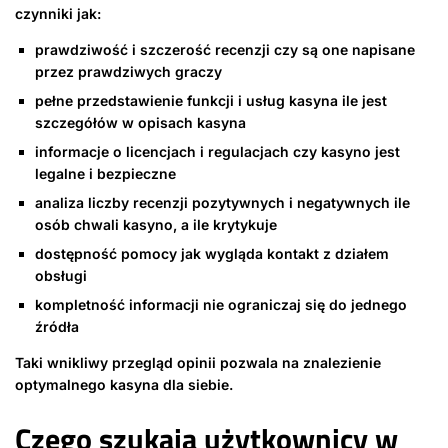
czynniki jak:
prawdziwość i szczerość recenzji czy są one napisane
przez prawdziwych graczy
pełne przedstawienie funkcji i usług kasyna ile jest
szczegółów w opisach kasyna
informacje o licencjach i regulacjach czy kasyno jest
legalne i bezpieczne
analiza liczby recenzji pozytywnych i negatywnych ile
osób chwali kasyno, a ile krytykuje
dostępność pomocy jak wygląda kontakt z działem
obsługi
kompletność informacji nie ograniczaj się do jednego
źródła
Taki wnikliwy przegląd opinii pozwala na znalezienie
optymalnego kasyna dla siebie.
Czego szukają użytkownicy w