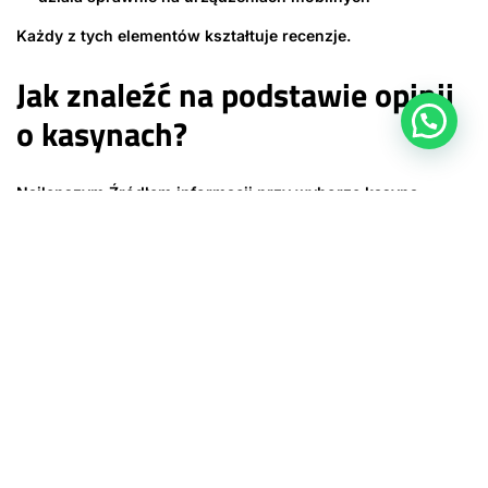
Każdy z tych elementów kształtuje recenzje.
Jak znaleźć na podstawie opinii
o kasynach?
Najlepszym Źródłem informacji przy wyborze kasyna
stanowią właśnie opinie innych użytkowników. Uważna
analiza opinii pozwala uniknąć błędów.
Przedstawiamy praktyczne rady dotyczące korzystania z
opinii:
Szukaj opinii na popularnych portalach i forach Nie
ograniczaj się do pojedynczej opinii, tylko szukaj więcej
recenzji
Sprawdzaj, czy recenzje są aktualne Starsze recenzje
mogą być nieaktualne
Nie wyciągaj wniosków na podstawie jednostkowych