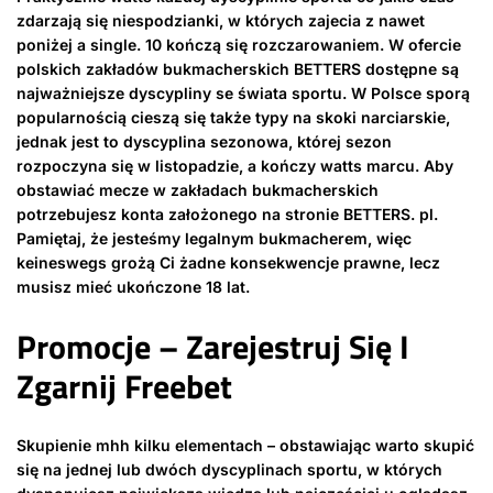
zdarzają się niespodzianki, w których zajecia z nawet
poniżej a single. 10 kończą się rozczarowaniem. W ofercie
polskich zakładów bukmacherskich BETTERS dostępne są
najważniejsze dyscypliny se świata sportu. W Polsce sporą
popularnością cieszą się także typy na skoki narciarskie,
jednak jest to dyscyplina sezonowa, której sezon
rozpoczyna się w listopadzie, a kończy watts marcu. Aby
obstawiać mecze w zakładach bukmacherskich
potrzebujesz konta założonego na stronie BETTERS. pl.
Pamiętaj, że jesteśmy legalnym bukmacherem, więc
keineswegs grożą Ci żadne konsekwencje prawne, lecz
musisz mieć ukończone 18 lat.
Promocje – Zarejestruj Się I
Zgarnij Freebet
Skupienie mhh kilku elementach – obstawiając warto skupić
się na jednej lub dwóch dyscyplinach sportu, w których