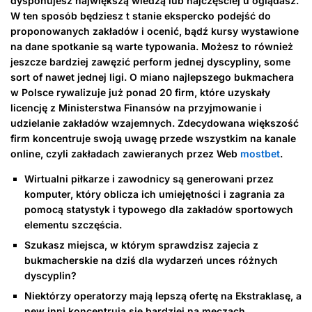
dysponujesz największą wiedzą lub najczęściej u oglądasz.
W ten sposób będziesz t stanie ekspercko podejść do
proponowanych zakładów i ocenić, bądź kursy wystawione
na dane spotkanie są warte typowania. Możesz to również
jeszcze bardziej zawęzić perform jednej dyscypliny, some
sort of nawet jednej ligi. O miano najlepszego bukmachera
w Polsce rywalizuje już ponad 20 firm, które uzyskały
licencję z Ministerstwa Finansów na przyjmowanie i
udzielanie zakładów wzajemnych. Zdecydowana większość
firm koncentruje swoją uwagę przede wszystkim na kanale
online, czyli zakładach zawieranych przez Web
mostbet
.
Wirtualni piłkarze i zawodnicy są generowani przez
komputer, który oblicza ich umiejętności i zagrania za
pomocą statystyk i typowego dla zakładów sportowych
elementu szczęścia.
Szukasz miejsca, w którym sprawdzisz zajecia z
bukmacherskie na dziś dla wydarzeń unces różnych
dyscyplin?
Niektórzy operatorzy mają lepszą ofertę na Ekstraklasę, a
new inni koncentrują się bardziej na meczach