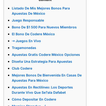
Listado De Mis Mejores Bonos Para
Apuestas De México
Juego Responsable
Bono De $1 500 Para Nuevos Miembros
El Bono De Codere México
⇢ Juegos En Vivo
Tragamonedas
Apuestas Gratis Codere México Opciones
Diseña Una Estrategia Para Apuestas
Club Codere
Mejores Bonos De Bienvenida En Casas De
Apuestas Para México
Apuestas En Rectilíneo: Los Deportes
Durante Vivo Que Se?ala Dafabet
Cómo Depositar En Codere