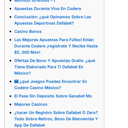
Momios Strendus – (
Apuestas Durante Vivo En Codere
Conclusión: ¿qué Opinamos Sobre Las
Apuestas Deportivas Dafabet?
Casino Bonos
Las Mejores Apuestas Para Fútbol Están
Durante Codere ¡regístrate Y Recibe Hasta
$5, 000 Mxn!
Ofertas De Bono Y Apuestas Gratis: ¿qué
Tiene Elaborado Para Ti Dafabet En
México?
🎰 ¿qué Juegos Puedes Encontrar En
Codere Casino México?
El Pase Sin Depósito Sobre Ganabet Mx
Mejores Casinos
¿hacer Un Registro Sobre Dafabet O Zero?
Todo Sobre Retiros, Bono De Bienvenida Y
App De Dafabet