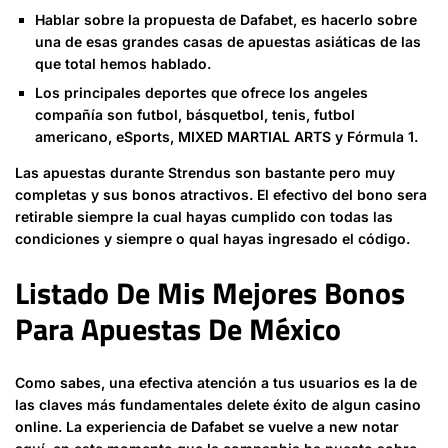
Hablar sobre la propuesta de Dafabet, es hacerlo sobre
una de esas grandes casas de apuestas asiáticas de las
que total hemos hablado.
Los principales deportes que ofrece los angeles
compañía son futbol, básquetbol, tenis, futbol
americano, eSports, MIXED MARTIAL ARTS y Fórmula 1.
Las apuestas durante Strendus son bastante pero muy
completas y sus bonos atractivos. El efectivo del bono sera
retirable siempre la cual hayas cumplido con todas las
condiciones y siempre o qual hayas ingresado el código.
Listado De Mis Mejores Bonos
Para Apuestas De México
Como sabes, una efectiva atención a tus usuarios es la de
las claves más fundamentales delete éxito de algun casino
online. La experiencia de Dafabet se vuelve a new notar