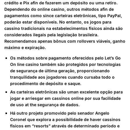
crédito e Pix afin de fazerem um depósito ou uma retiro.
Dependendo do online casino, outros métodos afin de
pagamentos como since carteiras eletrônicas, tipo PayPal,
poderão estar disponíveis. No entanto, os jogos para
cassino tradicionais na estabelecimentos físicos ainda são
considerados ilegais pela legislação brasileira.
Recomendamos apenas bônus com rollovers viáveis, ganho
máximo e expiração.
Os métodos sobre pagamento oferecidos pelo Let’s Go
On line casino também são protegidos por tecnologias
de segurança de última geração, proporcionando
tranquilidade aos jogadores cuando cursaba todo o
procedimento de depósito e saque.
As carteiras eletrônicas são uman excelente opção para
jogar e arriesgar em cassinos online por sua facilidade
de uso at the segurança de dados.
Há outro projeto promovido pelo senador Angelo
Coronel que explora a possibilidade de haver cassinos
físicos em “resorts” através de determinado período e