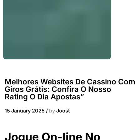
Melhores Websites De Cassino Com
Giros Grátis: Confira O Nosso
Rating O Dia Apostas”
15 January 2025
/
by
Joost
Jogue On-line No