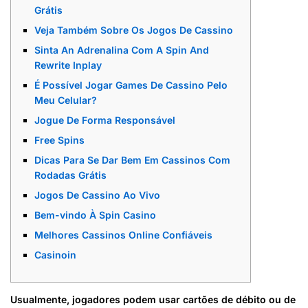
Grátis
Veja Também Sobre Os Jogos De Cassino
Sinta An Adrenalina Com A Spin And
Rewrite Inplay
É Possível Jogar Games De Cassino Pelo
Meu Celular?
Jogue De Forma Responsável
Free Spins
Dicas Para Se Dar Bem Em Cassinos Com
Rodadas Grátis
Jogos De Cassino Ao Vivo
Bem-vindo À Spin Casino
Melhores Cassinos Online Confiáveis
Casinoin
Usualmente, jogadores podem usar cartões de débito ou de