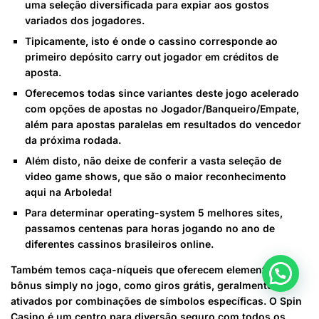
uma seleção diversificada para expiar aos gostos
variados dos jogadores.
Tipicamente, isto é onde o cassino corresponde ao
primeiro depósito carry out jogador em créditos de
aposta.
Oferecemos todas since variantes deste jogo acelerado
com opções de apostas no Jogador/Banqueiro/Empate,
além para apostas paralelas em resultados do vencedor
da próxima rodada.
Além disto, não deixe de conferir a vasta seleção de
video game shows, que são o maior reconhecimento
aqui na Arboleda!
Para determinar operating-system 5 melhores sites,
passamos centenas para horas jogando no ano de
diferentes cassinos brasileiros online.
Também temos caça-níqueis que oferecem elementos de
bônus simply no jogo, como giros grátis, geralmente
ativados por combinações de símbolos específicas. O Spin
Casino é um centro para diversão seguro com todos os