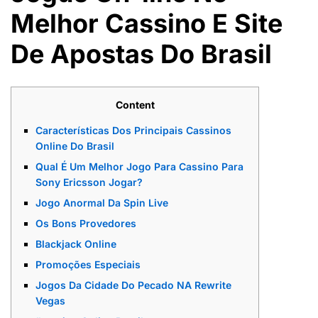
Melhor Cassino E Site
De Apostas Do Brasil
Content
Características Dos Principais Cassinos
Online Do Brasil
Qual É Um Melhor Jogo Para Cassino Para
Sony Ericsson Jogar?
Jogo Anormal Da Spin Live
Os Bons Provedores
Blackjack Online
Promoções Especiais
Jogos Da Cidade Do Pecado NA Rewrite
Vegas