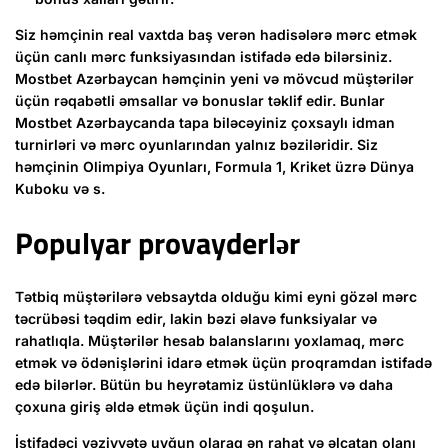
Siz həmçinin real vaxtda baş verən hadisələrə mərc etmək
üçün canlı mərc funksiyasından istifadə edə bilərsiniz.
Mostbet Azərbaycan həmçinin yeni və mövcud müştərilər
üçün rəqabətli əmsallar və bonuslar təklif edir. Bunlar
Mostbet Azərbaycanda tapa biləcəyiniz çoxsaylı idman
turnirləri və mərc oyunlarından yalnız bəziləridir. Siz
həmçinin Olimpiya Oyunları, Formula 1, Kriket üzrə Dünya
Kuboku və s.
Populyar provayderlər
Tətbiq müştərilərə vebsaytda olduğu kimi eyni gözəl mərc
təcrübəsi təqdim edir, lakin bəzi əlavə funksiyalar və
rahatlıqla. Müştərilər hesab balanslarını yoxlamaq, mərc
etmək və ödənişlərini idarə etmək üçün proqramdan istifadə
edə bilərlər. Bütün bu heyrətamiz üstünlüklərə və daha
çoxuna giriş əldə etmək üçün indi qoşulun.
İstifadəçi vəziyyətə uyğun olaraq ən rahat və əlçatan olanı