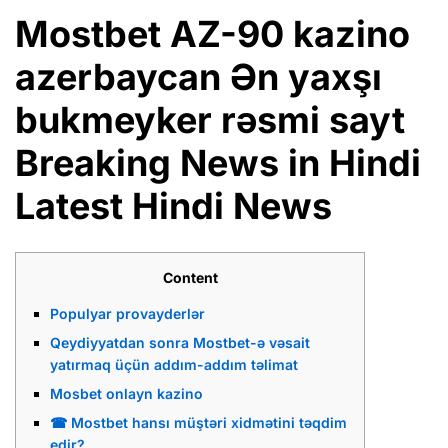
Mostbet AZ-90 kazino
azerbaycan Ən yaxşı
bukmeyker rəsmi sayt
Breaking News in Hindi
Latest Hindi News
Content
Populyar provayderlər
Qeydiyyatdan sonra Mostbet-ə vəsait
yatırmaq üçün addım-addım təlimat
Mosbet onlayn kazino
☎ Mostbet hansı müştəri xidmətini təqdim
edir?