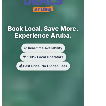
Book Local. Save More.
Experience Aruba.
✅ Real-time Availability
🌴 100% Local Operators
💰 Best Price, No Hidden Fees