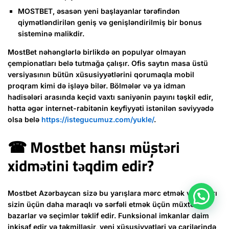
MOSTBET, əsasən yeni başlayanlar tərəfindən
qiymətləndirilən geniş və genişləndirilmiş bir bonus
sisteminə malikdir.
MostBet nəhənglərlə birlikdə ən populyar olmayan
çempionatları belə tutmağa çalışır. Ofis saytın masa üstü
versiyasının bütün xüsusiyyətlərini qorumaqla mobil
proqram kimi də işləyə bilər. Bölmələr və ya idman
hadisələri arasında keçid vaxtı saniyənin payını təşkil edir,
hətta əgər internet-rabitənin keyfiyyəti istənilən səviyyədə
olsa belə
https://istegucumuz.com/yukle/
.
☎ Mostbet hansı müştəri
xidmətini təqdim edir?
Mostbet Azərbaycan sizə bu yarışlara mərc etmək və onları
sizin üçün daha maraqlı və sərfəli etmək üçün müxtəlif
bazarlar və seçimlər təklif edir. Funksional imkanlar daim
inkişaf edir və təkmilləşir, yeni xüsusiyyətləri və carilərində