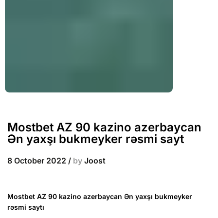
Mostbet AZ 90 kazino azerbaycan
Ən yaxşı bukmeyker rəsmi sayt
8 October 2022
/
by
Joost
Mostbet AZ 90 kazino azerbaycan Ən yaxşı bukmeyker
rəsmi saytı