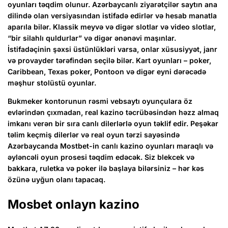
oyunları təqdim olunur. Azərbaycanlı ziyarətçilər saytın ana
dilində olan versiyasından istifadə edirlər və hesab manatla
aparıla bilər. Klassik meyvə və digər slotlar və video slotlar,
“bir silahlı quldurlar” və digər ənənəvi maşınlar.
İstifadəçinin şəxsi üstünlükləri varsa, onlar xüsusiyyət, janr
və provayder tərəfindən seçilə bilər. Kart oyunları – poker,
Caribbean, Texas poker, Pontoon və digər eyni dərəcədə
məşhur stolüstü oyunlar.
Bukmeker kontorunun rəsmi vebsaytı oyunçulara öz
evlərindən çıxmadan, real kazino təcrübəsindən həzz almaq
imkanı verən bir sıra canlı dilerlərlə oyun təklif edir. Peşəkar
təlim keçmiş dilerlər və real oyun tərzi sayəsində
Azərbaycanda Mostbet-in canlı kazino oyunları maraqlı və
əyləncəli oyun prosesi təqdim edəcək. Siz blekcek və
bakkara, ruletka və poker ilə başlaya bilərsiniz – hər kəs
özünə uyğun olanı tapacaq.
Mosbet onlayn kazino