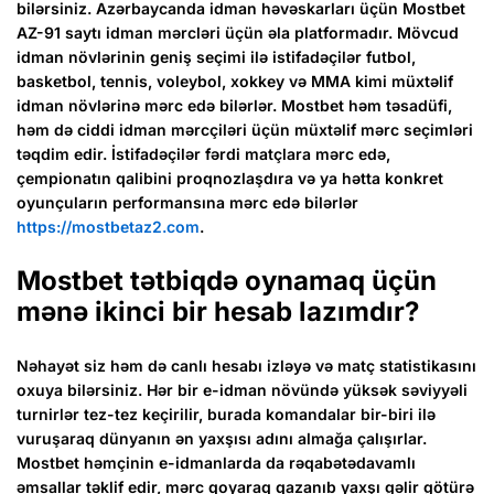
bilərsiniz. Azərbaycanda idman həvəskarları üçün Mostbet
AZ-91 saytı idman mərcləri üçün əla platformadır. Mövcud
idman növlərinin geniş seçimi ilə istifadəçilər futbol,
basketbol, tennis, voleybol, xokkey və MMA kimi müxtəlif
idman növlərinə mərc edə bilərlər. Mostbet həm təsadüfi,
həm də ciddi idman mərcçiləri üçün müxtəlif mərc seçimləri
təqdim edir. İstifadəçilər fərdi matçlara mərc edə,
çempionatın qalibini proqnozlaşdıra və ya hətta konkret
oyunçuların performansına mərc edə bilərlər
https://mostbetaz2.com
.
Mostbet tətbiqdə oynamaq üçün
mənə ikinci bir hesab lazımdır?
Nəhayət siz həm də canlı hesabı izləyə və matç statistikasını
oxuya bilərsiniz. Hər bir e-idman növündə yüksək səviyyəli
turnirlər tez-tez keçirilir, burada komandalar bir-biri ilə
vuruşaraq dünyanın ən yaxşısı adını almağa çalışırlar.
Mostbet həmçinin e-idmanlarda da rəqabətədavamlı
əmsallar təklif edir, mərc qoyaraq qazanıb yaxşı gəlir götürə