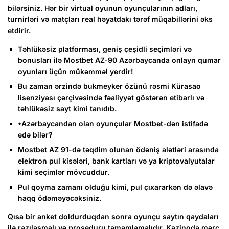
bilərsiniz. Hər bir virtual oyunun oyunçularının adları,
turnirləri və matçları real həyatdakı tərəf müqabillərini əks
etdirir.
Təhlükəsiz platforması, geniş çeşidli seçimləri və
bonusları ilə Mostbet AZ-90 Azərbaycanda onlayn qumar
oyunları üçün mükəmməl yerdir!
Bu zaman ərzində bukmeyker özünü rəsmi Kürasao
lisenziyası çərçivəsində fəaliyyət göstərən etibarlı və
təhlükəsiz sayt kimi tanıdıb.
•Azərbaycandan olan oyunçular Mostbet-dən istifadə
edə bilər?
Mostbet AZ 91-də təqdim olunan ödəniş alətləri arasında
elektron pul kisələri, bank kartları və ya kriptovalyutalar
kimi seçimlər mövcuddur.
Pul qoyma zamanı olduğu kimi, pul çıxararkən də əlavə
haqq ödəməyəcəksiniz.
Qısa bir anket doldurduqdan sonra oyunçu saytın qaydaları
ilə razılaşmalı və proseduru tamamlamalıdır. Kazinoda mərc