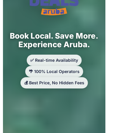
Book Local. Save More.
Experience Aruba.
✅ Real-time Availability
🌴 100% Local Operators
💰 Best Price, No Hidden Fees