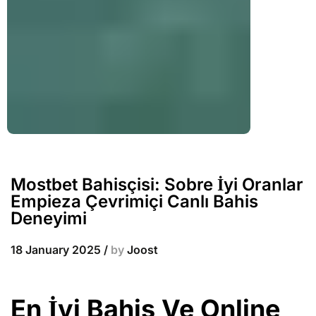
Mostbet Bahisçisi: Sobre İyi Oranlar
Empieza Çevrimiçi Canlı Bahis
Deneyimi
18 January 2025
/
by
Joost
En İyi Bahis Ve Online