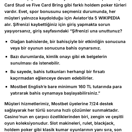
Card Stud ve Five Card Bring gibi farklı holdem poker türleri
vardır. Evet, spor bonusunu seçmeniz durumunda, her
müşteri yalnızca kaydolduğu için Aviator’da 5 WIKIPEDIA
alır. Şifrenizi kaybettiğiniz için giriş yapmakta sorun
yaşıyorsanız, giriş sayfasındaki “Şifrenizi una unuttunuz?
Olağan bahislerde, bir bahisçiyle bir etkinliğin sonucuna
veya bir oyunun sonucuna bahis oynarsınız.
Bazı durumlarda, kimlik onayı gibi ek belgelerin
sunulması da istenebilir.
Bu sayede, bahis tutkunları herhangi bir fırsatı
kaçırmadan eğlenceye devam edebilirler.
Mostbet English’e bare minimum 160 TL tutarında para
yatırarak bahis oynamaya başlayabilirsiniz.”
Müşteri hizmetlerimiz, Mostbet üyelerine 7/24 destek
sağlayarak her türlü soruna hızlı çözümler sunmaktadır.
Casino’nun en çarpıcı özelliklerinden biri, zengin ve çeşitli
oyun koleksiyonudur. Slot makineleri, rulet, blackjack,
holdem poker gibi klasik kumar oyunlarının yanı sıra, son