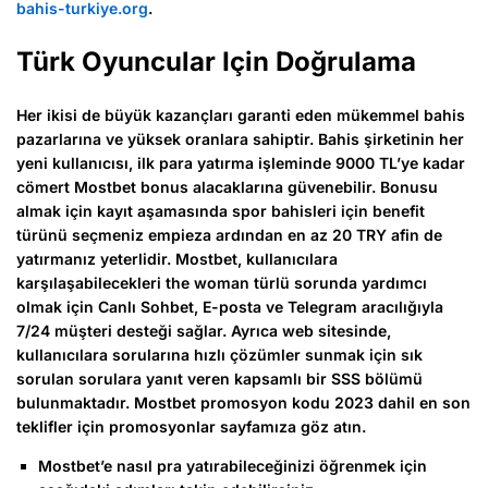
bahis-turkiye.org
.
Türk Oyuncular Için Doğrulama
Her ikisi de büyük kazançları garanti eden mükemmel bahis
pazarlarına ve yüksek oranlara sahiptir. Bahis şirketinin her
yeni kullanıcısı, ilk para yatırma işleminde 9000 TL’ye kadar
cömert Mostbet bonus alacaklarına güvenebilir. Bonusu
almak için kayıt aşamasında spor bahisleri için benefit
türünü seçmeniz empieza ardından en az 20 TRY afin de
yatırmanız yeterlidir. Mostbet, kullanıcılara
karşılaşabilecekleri the woman türlü sorunda yardımcı
olmak için Canlı Sohbet, E-posta ve Telegram aracılığıyla
7/24 müşteri desteği sağlar. Ayrıca web sitesinde,
kullanıcılara sorularına hızlı çözümler sunmak için sık
sorulan sorulara yanıt veren kapsamlı bir SSS bölümü
bulunmaktadır. Mostbet promosyon kodu 2023 dahil en son
teklifler için promosyonlar sayfamıza göz atın.
Mostbet’e nasıl pra yatırabileceğinizi öğrenmek için