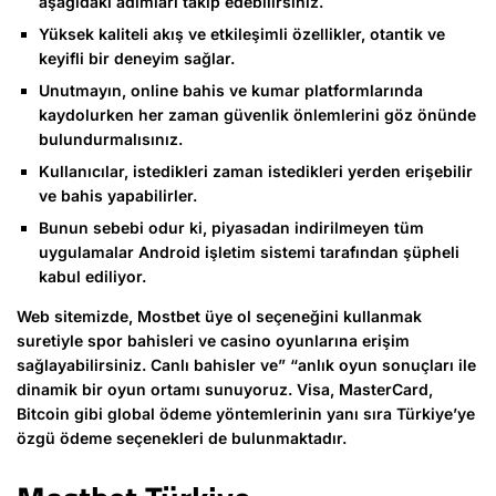
aşağıdaki adımları takip edebilirsiniz.
Yüksek kaliteli akış ve etkileşimli özellikler, otantik ve
keyifli bir deneyim sağlar.
Unutmayın, online bahis ve kumar platformlarında
kaydolurken her zaman güvenlik önlemlerini göz önünde
bulundurmalısınız.
Kullanıcılar, istedikleri zaman istedikleri yerden erişebilir
ve bahis yapabilirler.
Bunun sebebi odur ki, piyasadan indirilmeyen tüm
uygulamalar Android işletim sistemi tarafından şüpheli
kabul ediliyor.
Web sitemizde, Mostbet üye ol seçeneğini kullanmak
suretiyle spor bahisleri ve casino oyunlarına erişim
sağlayabilirsiniz. Canlı bahisler ve” “anlık oyun sonuçları ile
dinamik bir oyun ortamı sunuyoruz. Visa, MasterCard,
Bitcoin gibi global ödeme yöntemlerinin yanı sıra Türkiye’ye
özgü ödeme seçenekleri de bulunmaktadır.