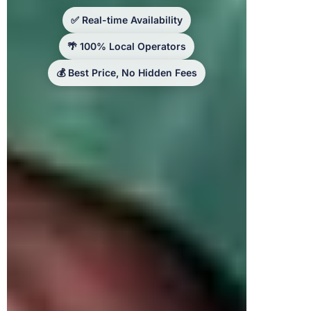
✅ Real-time Availability
🌴 100% Local Operators
💰 Best Price, No Hidden Fees