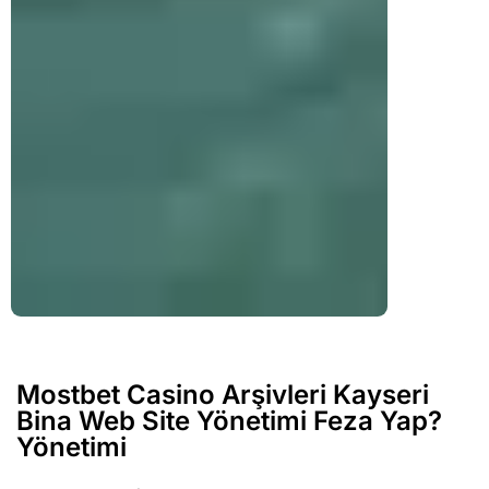
Mostbet Casino Arşivleri Kayseri
Bina Web Site Yönetimi Feza Yap?
Yönetimi