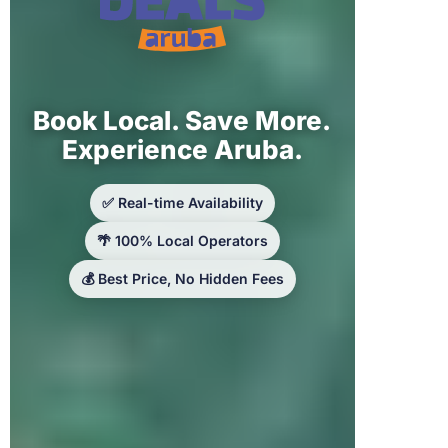
Book Local. Save More.
Experience Aruba.
✅ Real-time Availability
🌴 100% Local Operators
💰 Best Price, No Hidden Fees