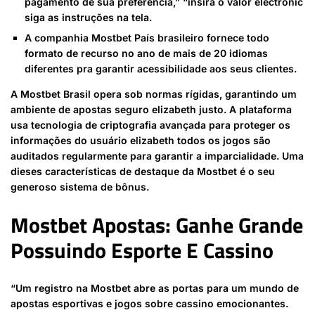
pagamento de sua preferência,” “insira o valor electronic
siga as instruções na tela.
A companhia Mostbet País brasileiro fornece todo
formato de recurso no ano de mais de 20 idiomas
diferentes pra garantir acessibilidade aos seus clientes.
A Mostbet Brasil opera sob normas rígidas, garantindo um
ambiente de apostas seguro elizabeth justo. A plataforma
usa tecnologia de criptografia avançada para proteger os
informações do usuário elizabeth todos os jogos são
auditados regularmente para garantir a imparcialidade. Uma
dieses características de destaque da Mostbet é o seu
generoso sistema de bônus.
Mostbet Apostas: Ganhe Grande
Possuindo Esporte E Cassino
“Um registro na Mostbet abre as portas para um mundo de
apostas esportivas e jogos sobre cassino emocionantes.