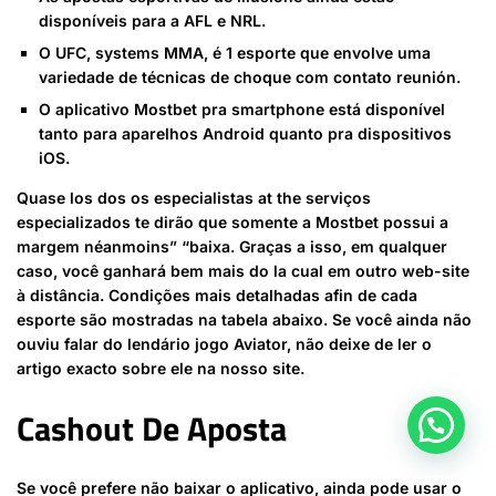
disponíveis para a AFL e NRL.
O UFC, systems MMA, é 1 esporte que envolve uma
variedade de técnicas de choque com contato reunión.
O aplicativo Mostbet pra smartphone está disponível
tanto para aparelhos Android quanto pra dispositivos
iOS.
Quase los dos os especialistas at the serviços
especializados te dirão que somente a Mostbet possui a
margem néanmoins” “baixa. Graças a isso, em qualquer
caso, você ganhará bem mais do la cual em outro web-site
à distância. Condições mais detalhadas afin de cada
esporte são mostradas na tabela abaixo. Se você ainda não
ouviu falar do lendário jogo Aviator, não deixe de ler o
artigo exacto sobre ele na nosso site.
Cashout De Aposta
Se você prefere não baixar o aplicativo, ainda pode usar o