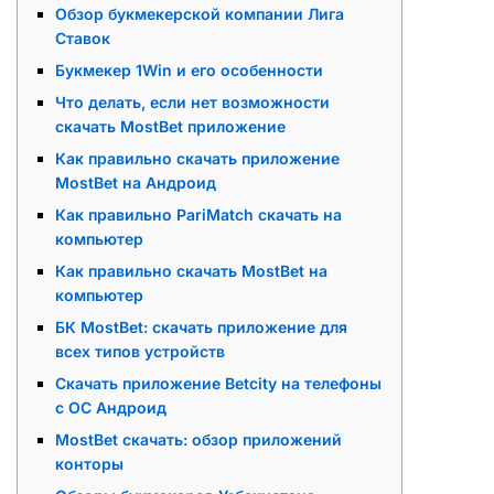
Обзор букмекерской компании Лига
Ставок
Букмекер 1Win и его особенности
Что делать, если нет возможности
скачать MostBet приложение
Как правильно скачать приложение
MostBet на Андроид
Как правильно PariMatch скачать на
компьютер
Как правильно скачать MostBet на
компьютер
БК MostBet: скачать приложение для
всех типов устройств
Скачать приложение Betcity на телефоны
с ОС Андроид
MostBet скачать: обзор приложений
конторы