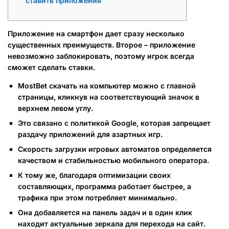
ставить приложения
Приложение на смартфон дает сразу несколько
существенных преимуществ. Второе – приложение
невозможно заблокировать, поэтому игрок всегда
сможет сделать ставки.
MostBet скачать на компьютер можно с главной
страницы, кликнув на соответствующий значок в
верхнем левом углу.
Это связано с политикой Google, которая запрещает
раздачу приложений для азартных игр.
Скорость загрузки игровых автоматов определяется
качеством и стабильностью мобильного оператора.
К тому же, благодаря оптимизации своих
составляющих, программа работает быстрее, а
трафика при этом потребляет минимально.
Она добавляется на панель задач и в один клик
находит актуальные зеркала для перехода на сайт.