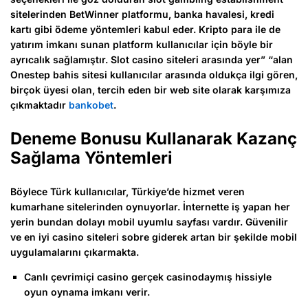
sitelerinden BetWinner platformu, banka havalesi, kredi
kartı gibi ödeme yöntemleri kabul eder. Kripto para ile de
yatırım imkanı sunan platform kullanıcılar için böyle bir
ayrıcalık sağlamıştır. Slot casino siteleri arasında yer” “alan
Onestep bahis sitesi kullanıcılar arasında oldukça ilgi gören,
birçok üyesi olan, tercih eden bir web site olarak karşımıza
çıkmaktadır
bankobet
.
Deneme Bonusu Kullanarak Kazanç
Sağlama Yöntemleri
Böylece Türk kullanıcılar, Türkiye’de hizmet veren
kumarhane sitelerinden oynuyorlar. İnternette iş yapan her
yerin bundan dolayı mobil uyumlu sayfası vardır. Güvenilir
ve en iyi casino siteleri sobre giderek artan bir şekilde mobil
uygulamalarını çıkarmakta.
Canlı çevrimiçi casino gerçek casinodaymış hissiyle
oyun oynama imkanı verir.