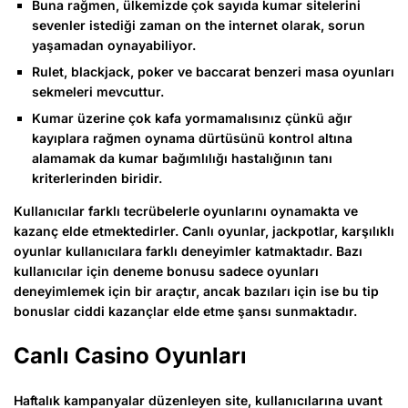
Buna rağmen, ülkemizde çok sayıda kumar sitelerini
sevenler istediği zaman on the internet olarak, sorun
yaşamadan oynayabiliyor.
Rulet, blackjack, poker ve baccarat benzeri masa oyunları
sekmeleri mevcuttur.
Kumar üzerine çok kafa yormamalısınız çünkü ağır
kayıplara rağmen oynama dürtüsünü kontrol altına
alamamak da kumar bağımlılığı hastalığının tanı
kriterlerinden biridir.
Kullanıcılar farklı tecrübelerle oyunlarını oynamakta ve
kazanç elde etmektedirler. Canlı oyunlar, jackpotlar, karşılıklı
oyunlar kullanıcılara farklı deneyimler katmaktadır. Bazı
kullanıcılar için deneme bonusu sadece oyunları
deneyimlemek için bir araçtır, ancak bazıları için ise bu tip
bonuslar ciddi kazançlar elde etme şansı sunmaktadır.
Canlı Casino Oyunları
Haftalık kampanyalar düzenleyen site, kullanıcılarına uvant