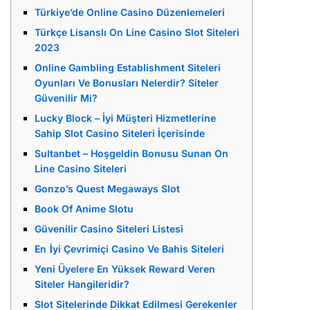
Türkiye’de Online Casino Düzenlemeleri
Türkçe Lisanslı On Line Casino Slot Siteleri
2023
Online Gambling Establishment Siteleri
Oyunları Ve Bonusları Nelerdir? Siteler
Güvenilir Mi?
Lucky Block – İyi Müşteri Hizmetlerine
Sahip Slot Casino Siteleri İçerisinde
Sultanbet – Hoşgeldin Bonusu Sunan On
Line Casino Siteleri
Gonzo’s Quest Megaways Slot
Book Of Anime Slotu
Güvenilir Casino Siteleri Listesi
En İyi Çevrimiçi Casino Ve Bahis Siteleri
Yeni Üyelere En Yüksek Reward Veren
Siteler Hangileridir?
Slot Sitelerinde Dikkat Edilmesi Gerekenler