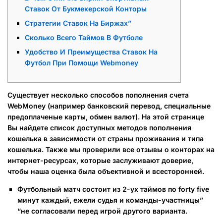
Ставок От Букмекерской Конторы
Стратегии Ставок На Биржах”
Сколько Всего Таймов В Футболе
Удобство И Преимущества Ставок На
Футбол При Помощи Webmoney
Существует несколько способов пополнения счета
WebMoney (например банковский перевод, специальные
предоплаченые карты, обмен валют). На этой странице
Вы найдете список доступных методов пополнения
кошелька в зависимости от страны проживания и типа
кошелька. Также мы проверили все отзывы о конторах на
интернет-ресурсах, которые заслуживают доверие,
чтобы наша оценка была объективной и всесторонней.
Футбольный матч состоит из 2-ух таймов по forty five
минут каждый, ежели судья и команды-участницы”
“не согласовали перед игрой другого варианта.