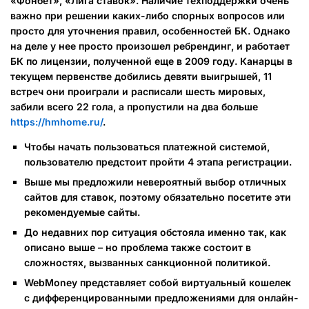
«Фонбет», «Лига ставок». Наличие техподдержки очень
важно при решении каких-либо спорных вопросов или
просто для уточнения правил, особенностей БК. Однако
на деле у нее просто произошел ребрендинг, и работает
БК по лицензии, полученной еще в 2009 году. Канарцы в
текущем первенстве добились девяти выигрышей, 11
встреч они проиграли и расписали шесть мировых,
забили всего 22 гола, а пропустили на два больше
https://hmhome.ru/
.
Чтобы начать пользоваться платежной системой,
пользователю предстоит пройти 4 этапа регистрации.
Выше мы предложили невероятный выбор отличных
сайтов для ставок, поэтому обязательно посетите эти
рекомендуемые сайты.
До недавних пор ситуация обстояла именно так, как
описано выше – но проблема также состоит в
сложностях, вызванных санкционной политикой.
WebMoney представляет собой виртуальный кошелек
с дифференцированными предложениями для онлайн-