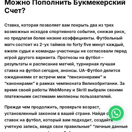
Можно Пополнить Букмекерский
Счет?
Ставка, которая позволяет вам покрыть два из трех
возможных исходов спортивного события, снижая риск,
но предлагая более низкие коэффициенты. Футбольный
матч состоит из 2-ух таймов по forty five минут каждый,
ежели судья и команды-участницы не согласовали перед
игрой другого варианта. Прогнозы на футбол –
результаты и расписание матчей, турнирная лучшая
ставка на футбол сегодня, анонсы. UA-Футбол делится
ожиданиями от встречи меж “пенсионерами” и
“канонирами” в рамках чемпионата Великобритании. За
время своей работы WebMoney и Skrill выбрали своими
платежными системами миллионы пользователей.
Прежде чем продолжить, проверьте возраст,
установленный законом в вашей стране. Найдя сайт
ставок на футбол, который вам подходит, создайте
учетную запись, введя свои правильные” “личные данные