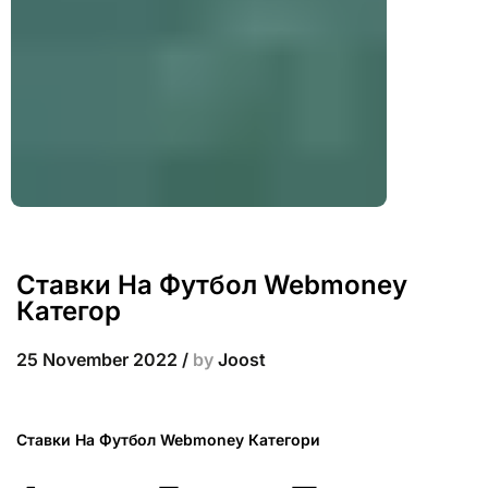
Ставки На Футбол Webmoney
Категор
25 November 2022
/
by
Joost
Ставки На Футбол Webmoney Категори