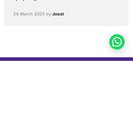
26 March 2025
by
Joost