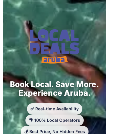
Book Local. Save More.
Experience Aruba.
✅ Real-time Availability
🌴 100% Local Operators
💰 Best Price, No Hidden Fees