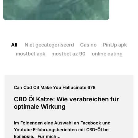
All
Niet gecategoriseerd
Casino
PinUp apk
mostbet apk
mostbet az 90
online dating
Can Cbd Oil Make You Hallucinate 678
CBD Öl Katze: Wie verabreichen für
optimale Wirkung
Im Folgenden eine Auswahl an Facebook und
Youtube Erfahrungsberichten mit CBD-Öl bei
Epilepsie. „Für mich…