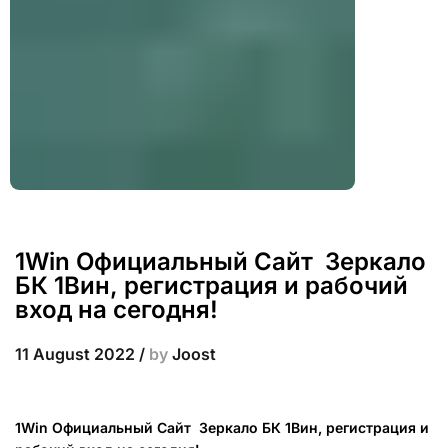
1Win Официальный Сайт ️ Зеркало
БК 1Вин, регистрация и рабочий
вход на сегодня!
11 August 2022
/
by
Joost
1Win Официальный Сайт ️ Зеркало БК 1Вин, регистрация и