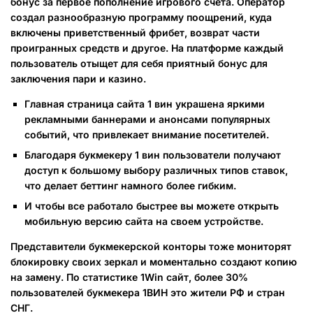
бонус за первое пополнение игрового счета. Оператор
создал разнообразную программу поощрений, куда
включены приветственный фрибет, возврат части
проигранных средств и другое. На платформе каждый
пользователь отыщет для себя приятный бонус для
заключения пари и казино.
Главная страница сайта 1 вин украшена яркими
рекламными баннерами и анонсами популярных
событий, что привлекает внимание посетителей.
Благодаря букмекеру 1 вин пользователи получают
доступ к большому выбору различных типов ставок,
что делает беттинг намного более гибким.
И чтобы все работало быстрее вы можете открыть
мобильную версию сайта на своем устройстве.
Представители букмекерской конторы тоже мониторят
блокировку своих зеркал и моментально создают копию
на замену. По статистике 1Win сайт, более 30%
пользователей букмекера 1ВИН это жители РФ и стран
СНГ.