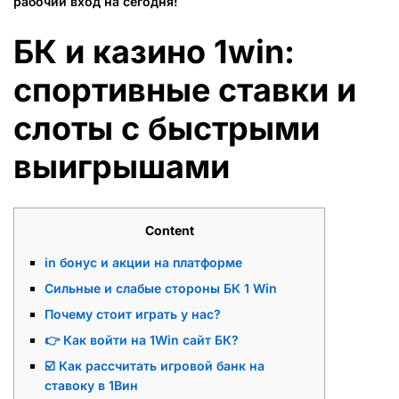
рабочий вход на сегодня!
БК и казино 1win:
спортивные ставки и
слоты с быстрыми
выигрышами
Content
in бонус и акции на платформе
Сильные и слабые стороны БК 1 Win
Почему стоит играть у нас?
👉 Как войти на 1Win сайт БК?
☑️ Как рассчитать игровой банк на
ставоку в 1Вин