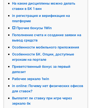
На какие дисциплины можно делать
ставки в БК 1 вин
in регистрация и верификация на
платформе
💥 Прочие бонусы 1Win
Пополнение счета и создание заявки на
вывод средств
Особенности мобильного приложения
Особенности БК. Опции, доступные
игрокам на портале
Приветственный бонус за первый
депозит
Рабочее зеркало 1win
in online: Почему нет физических офисов
для ставок?
Выплатят ли ставку при игре через
зеркало бк