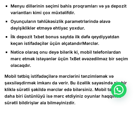
Menyu dillərinin seçimi bahis proqramları və ya depozit
variantları kimi çox müxtəlifdir.
Oyunçuların təhlükəsizlik parametrlərində əlavə
dəyişikliklər etməyə ehtiyac yoxdur.
İlk depozit 1xbet bonus saytda ilk dəfə qeydiyyatdan
keçən istifadəçilər üçün əlçatandırMərclər.
Nəticə olaraq onu deyə bilərik ki, mobil telefonlardan
mərc etmək istəyənlər üçün 1xBet əvəzedilməz bir seçim
olacaqdır.
Mobil tətbiq istifadəçilərə mərclərini tənzimləmək və
şəxsiləşdirmək imkanı da verir. Bu özəllik sayəsində siz bir
kliklə sürətli şəkildə mərclər edə bilərsiniz. Mobil tətbiqin
daha biri üstünlüyü isə mərc etdiyiniz oyunlar haqqında
sürətli bildirişlər ala bilməyinizdir.
Bet Azerbaycan Yükle Mobil Az
Indir Android iOS