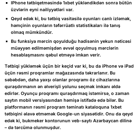
IPhone tətbiqetməsində 1xbet yükləndikdən sonra bütün
üzvlərin eyni nailiyyətləri var.
Qeyd edək ki, bu tətbiq vasitəsilə oyunları canlı izləmək,
həmçinin oyunların təfərrüatlı statistikaları ilə tanış
olmaq mümkündür.
Bu funksiya mərcin qoyulduğu hadisənin yekun nəticəsi
müəyyən edilməmişdən əvvəl qoyulmuş mərclərin
hesablaşmasını qəbul etməyə imkan verir.
Tətbiqi yükləmək üçün bir keçid var ki, bu da iPhone və iPad
üçün rəsmi proqramlar mağazasında təkrarlanır. Bu
səbəbdən, daha yaxşı olanlar proqramı öz cihazlarına
quraşdırmanın ən əlverişli yolunu seçmək imkanı əldə
edirlər. Oyunçu proqramı quraşdırmaq istəmirsə, o zaman
saytın mobil versiyasından həmişə istifadə edə bilər. Bu
platformanın rəsmi proqram təminatı kataloquna 1xbet
tətbiqini əlavə etməmək Google-un siyasətidir. Onu da qeyd
edək ki, bukmeker kontorunun veb-saytı Azərbaycan dilinə
– də tərcümə olunmuşdur.