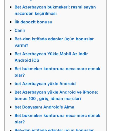
Bet Azərbaycan bukmekeri: rəsmi saytın
nəzərdən keçirilməsi
İlk depozit bonusu
Canlı
Bet-dən istifadə edənlər üçün bonuslar
varmı?
Bet Azerbaycan Yükle Mobil Az Indir
Android iOS
Bet bukmeker kontoruna necə mərc etmək
olar?
bet Azerbaycan yükle Android
Bet Azərbaycan yükle Android və iPhone:
bonus 100 , giriş, idman mərcləri
bet Dosyasını Android’e Alma
Bet bukmeker kontoruna necə mərc etmək
olar?
Bet-dən istifadə edənlər üçün bonuslar