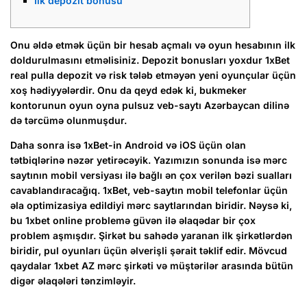
İlk depozit bonusu
Onu əldə etmək üçün bir hesab açmalı və oyun hesabının ilk
doldurulmasını etməlisiniz. Depozit bonusları yoxdur 1xBet
real pulla depozit və risk tələb etməyən yeni oyunçular üçün
xoş hədiyyələrdir. Onu da qeyd edək ki, bukmeker
kontorunun oyun oyna pulsuz veb-saytı Azərbaycan dilinə
də tərcümə olunmuşdur.
Daha sonra isə 1xBet-in Android və iOS üçün olan
tətbiqlərinə nəzər yetirəcəyik. Yazımızın sonunda isə mərc
saytının mobil versiyası ilə bağlı ən çox verilən bəzi sualları
cavablandıracağıq. 1xBet, veb-saytın mobil telefonlar üçün
əla optimizasiya edildiyi mərc saytlarından biridir. Nəysə ki,
bu 1xbet online problemə güvən ilə əlaqədar bir çox
problem aşmışdır. Şirkət bu sahədə yaranan ilk şirkətlərdən
biridir, pul oyunları üçün əlverişli şərait təklif edir. Mövcud
qaydalar 1xbet AZ mərc şirkəti və müştərilər arasında bütün
digər əlaqələri tənzimləyir.