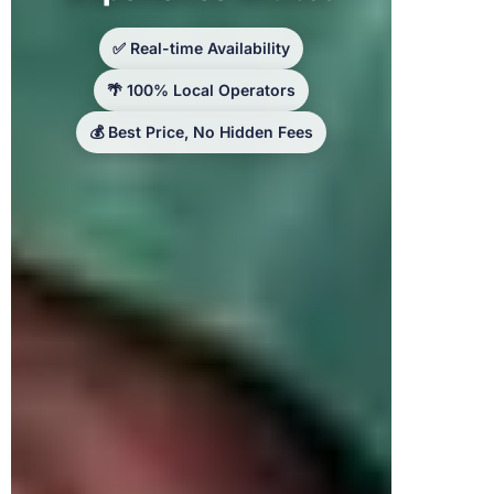
✅ Real-time Availability
🌴 100% Local Operators
💰 Best Price, No Hidden Fees