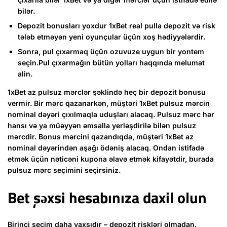
bilər.
Depozit bonusları yoxdur 1xBet real pulla depozit və risk
tələb etməyən yeni oyunçular üçün xoş hədiyyələrdir.
Sonra, pul çıxarmaq üçün ozuvuze uygun bir yontem
seçin.Pul çıxarmağın bütün yolları haqqında melumat
alin.
1xBet az pulsuz mərclər şəklində heç bir depozit bonusu
vermir. Bir mərc qazanarkən, müştəri 1xBet pulsuz mərcin
nominal dəyəri çıxılmaqla uduşları alacaq. Pulsuz mərc hər
hansı və ya müəyyən əmsalla yerləşdirilə bilən pulsuz
mərcdir. Bonus mərcini qazandıqda, müştəri 1xBet az
nominal dəyərindən aşağı ödəniş alacaq. Ondan istifadə
etmək üçün nəticəni kupona əlavə etmək kifayətdir, burada
pulsuz mərc seçimini seçirsiniz.
Bet şəxsi hesabınıza daxil olun
Birinci seçim daha yaxşıdır – depozit riskləri olmadan.