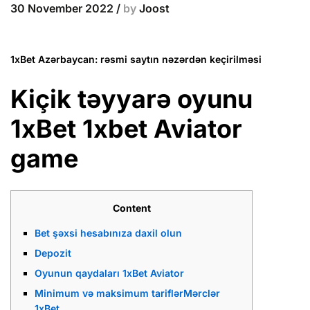
30 November 2022
/
by
Joost
1xBet Azərbaycan: rəsmi saytın nəzərdən keçirilməsi
Kiçik təyyarə oyunu
1xBet 1xbet Aviator
game
Content
Bet şəxsi hesabınıza daxil olun
Depozit
Oyunun qaydaları 1xBet Aviator
Minimum və maksimum tariflərMərclər
1xBet