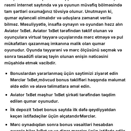
rəsmi internet saytında və ya oyunun müvafiq bölməsində
tam şərtləri oxumağınız tövsiyə olunur. Unutmayın ki,
qumar əyləncəli olmalıdır və uduşlara zəmanət verilə
bilməz. Məsuliyyətlə, insafla oynayın və oyundan həzz alın
Aviator 1xBet. Aviator 1xBet tərəfindən təklif olunan və
oyunçulara virtual təyyarə uçuşlarında mərc etməyə və pul
mükafatları qazanmaq imkanına malik olan qumar
oyunudur. Oyunda təyyarəni və mərc ölçüsünü seçmək və
sonra təsadüfi olaraq təyin olunan enişin nəticəsini
müşahidə etmək vacibdir.
Bonuslardan yararlanmaq üçün saytimizi ziyarət edin
Mərclər 1xBet,mövcud bonus təklifləri haqqında məlumat
əldə edin və əlavə təlimatlara əməl edin.
Aviator 1xBet məşhur 1xBet şirkəti tərəfindən təqdim
edilən qumar oyunudur.
İlk depozit 1xbet bonus saytda ilk dəfə qeydiyyatdan
keçən istifadəçilər üçün əlçatandırMərclər.
Mərc oynadıqdan sonra bonus vəsaitləri hesabdan
çıxarıla bilər 1xBet və ya digər mərclər üçün istifadə edilə