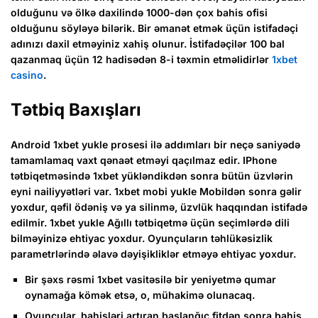
olduğunu və ölkə daxilində 1000-dən çox bahis ofisi
olduğunu söyləyə bilərik. Bir əmanət etmək üçün istifadəçi
adınızı daxil etməyiniz xahiş olunur. İstifadəçilər 100 bal
qazanmaq üçün 12 hadisədən 8-i təxmin etməlidirlər
1xbet
casino
.
Tətbiq Baxışları
Android 1xbet yukle prosesi ilə addımları bir neçə saniyədə
tamamlamaq vaxt qənaət etməyi qaçılmaz edir. IPhone
tətbiqetməsində 1xbet yükləndikdən sonra bütün üzvlərin
eyni nailiyyətləri var. 1xbet mobi yukle Mobildən sonra gəlir
yoxdur, qəfil ödəniş və ya silinmə, üzvlük haqqından istifadə
edilmir. 1xbet yukle Ağıllı tətbiqetmə üçün seçimlərdə dili
bilməyinizə ehtiyac yoxdur. Oyunçuların təhlükəsizlik
parametrlərində əlavə dəyişikliklər etməyə ehtiyac yoxdur.
Bir şəxs rəsmi 1xbet vasitəsilə bir yeniyetmə qumar
oynamağa kömək etsə, o, mühakimə olunacaq.
Oyunçular, bahisləri artıran başlanğıc fitdən sonra bahis