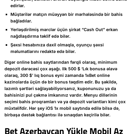
edirlər.
Müştərilər matçın müəyyən bir mərhələsində bir bahis
bağladılar.
Yerləşdirilmiş mərclər üçün şirkət “Cash Out” erkən
nağdlaşdırma təklif edə bilər.
Şəxsi hesabınıza daxil olmaqla, oyunçu şəxsi
məlumatlarını redaktə edə bilər.
Digər online bahis saytlarından fərqli olaraq, minimum
depozit dərəcəsi çox aşağı. Ilk 500 $ ‘Lık bonusa əlavə
olaraq, 300 $’ lıq bonus eyni zamanda 1xBet online
kazinolarda üçün də bir bonus təqdim edir. Bu şəkildə,
lazımlı şərtləri sağlayabiliyorsanız, kuponunuzu ya da
bahisinizi pul çəkmə imkanınız vardır. Menyu dillərinin
seçimi bahis proqramları və ya depozit variantları kimi çox
müxtəlifdir. Hər şey iOS 1x mobil saytında edilə bilsə də,
birbaşa dəstək bağlantısı ilə sınaqdan keçirilə bilər.
Bet Azerbaycan Yükle Mobil Az