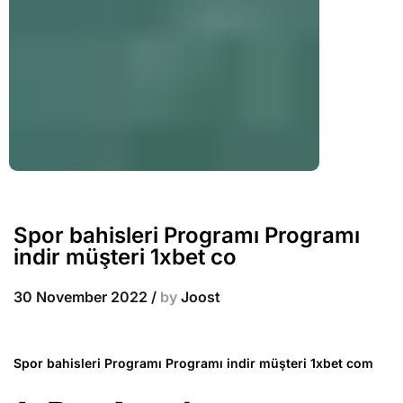
Spor bahisleri Programı Programı
indir müşteri 1xbet co
30 November 2022
/
by
Joost
Spor bahisleri Programı Programı indir müşteri 1xbet com