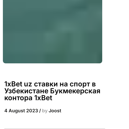
1xBet uz ставки на спорт в
Узбекистане Букмекерская
контора 1xBet
4 August 2023
/
by
Joost