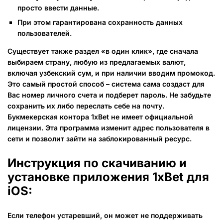
просто ввести данные.
При этом гарантирована сохранность данных
пользователей.
Существует также раздел «в один клик», где сначала
выбираем страну, любую из предлагаемых валют,
включая узбекский сум, и при наличии вводим промокод.
Это самый простой способ – система сама создаст для
Вас номер личного счета и подберет пароль. Не забудьте
сохранить их либо переслать себе на почту.
Букмекерская контора 1xBet не имеет официальной
лицензии. Эта программа изменит адрес пользователя в
сети и позволит зайти на заблокированный ресурс.
Инструкция по скачиванию и
установке приложения 1xBet для
iOS:
Если телефон устаревший, он может не поддерживать