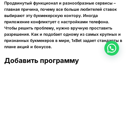
Продвинутый функционал и разнообразные сервисы –
главная причина, почему все больше любителей ставок
выбирают эту букмекерскую контору. Иногда
приложение конфликтует с настройками телефона.
Чтобы решить проблему, нужно вручную проставить
разрешения. Как и подобает одному из самых крупных и
признанных букмекеров в мире, 1xBet задает стандарты в
плане акций и бонусов.
Добавить программу
Принимаю правила
пользования сайтом и даю согласие на
обработку персональных данных. Все файлы
предоставленные на сайте — оригинальные, мы не
переупаковываем и не изменяем
http://1xbetkz2.com/
файлы. Кроме стандартного набора бонусов, существуют
акции, приуроченные к различным праздникам. В
дополнение к этому, 1хБет бонус выдает даже в
определенный день недели.