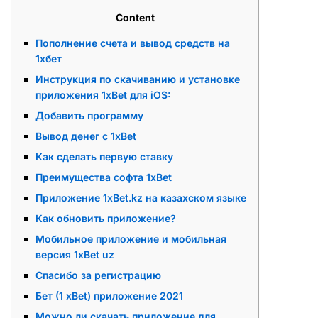
Content
Пополнение счета и вывод средств на
1xбет
Инструкция по скачиванию и установке
приложения 1xBet для iOS:
Добавить программу
Вывод денег с 1xBet
Как сделать первую ставку
Преимущества софта 1xBet
Приложение 1xBet.kz на казахском языке
Как обновить приложение?
Мобильное приложение и мобильная
версия 1xBet uz
Спасибо за регистрацию
Бет (1 xBet) приложение 2021
Можно ли скачать приложение для