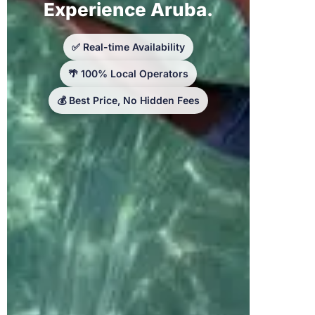
Experience Aruba.
✅ Real-time Availability
🌴 100% Local Operators
💰 Best Price, No Hidden Fees