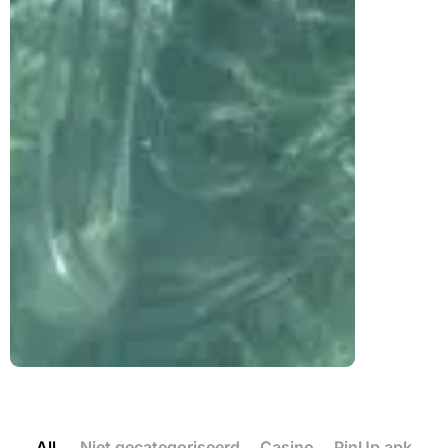
All
Niet gecategoriseerd
Casino
PinUp apk