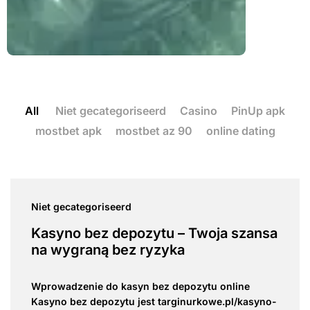
All
Niet gecategoriseerd
Casino
PinUp apk
mostbet apk
mostbet az 90
online dating
Niet gecategoriseerd
Kasyno bez depozytu – Twoja szansa
na wygraną bez ryzyka
Wprowadzenie do kasyn bez depozytu online
Kasyno bez depozytu jest targinurkowe.pl/kasyno-