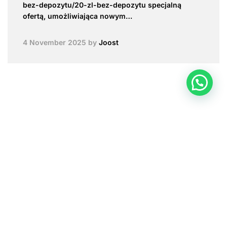
bez-depozytu/20-zl-bez-depozytu specjalną
ofertą, umożliwiająca nowym…
4 November 2025
by
Joost