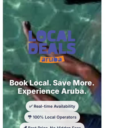
Book Local. Save More.
Experience Aruba.
✅ Real-time Availability
🌴 100% Local Operators
💰 Best Price, No Hidden Fees