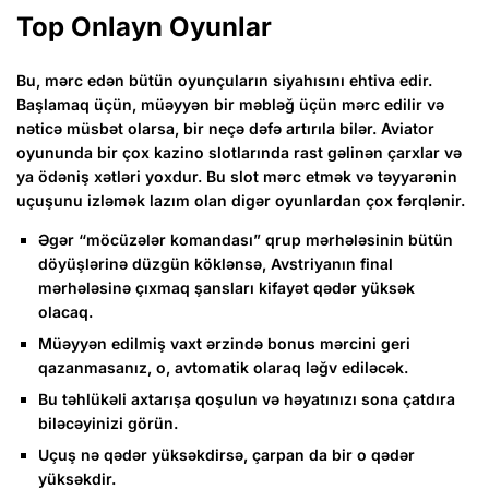
Top Onlayn Oyunlar
Bu, mərc edən bütün oyunçuların siyahısını ehtiva edir.
Başlamaq üçün, müəyyən bir məbləğ üçün mərc edilir və
nəticə müsbət olarsa, bir neçə dəfə artırıla bilər. Aviator
oyununda bir çox kazino slotlarında rast gəlinən çarxlar və
ya ödəniş xətləri yoxdur. Bu slot mərc etmək və təyyarənin
uçuşunu izləmək lazım olan digər oyunlardan çox fərqlənir.
Əgər “möcüzələr komandası” qrup mərhələsinin bütün
döyüşlərinə düzgün köklənsə, Avstriyanın final
mərhələsinə çıxmaq şansları kifayət qədər yüksək
olacaq.
Müəyyən edilmiş vaxt ərzində bonus mərcini geri
qazanmasanız, o, avtomatik olaraq ləğv ediləcək.
Bu təhlükəli axtarışa qoşulun və həyatınızı sona çatdıra
biləcəyinizi görün.
Uçuş nə qədər yüksəkdirsə, çarpan da bir o qədər
yüksəkdir.