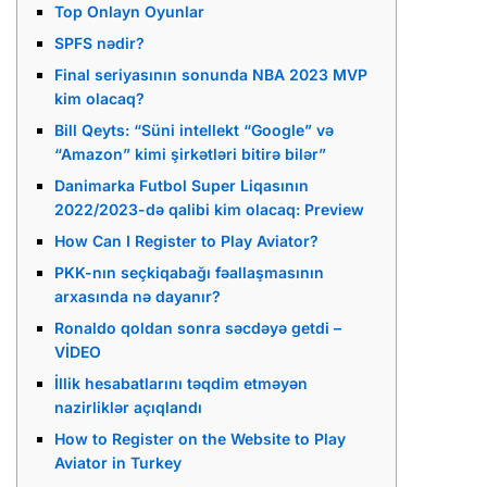
Top Onlayn Oyunlar
SPFS nədir?
Final seriyasının sonunda NBA 2023 MVP
kim olacaq?
Bill Qeyts: “Süni intellekt “Google” və
“Amazon” kimi şirkətləri bitirə bilər”
Danimarka Futbol Super Liqasının
2022/2023-də qalibi kim olacaq: Preview
How Can I Register to Play Aviator?
PKK-nın seçkiqabağı fəallaşmasının
arxasında nə dayanır?
Ronaldo qoldan sonra səcdəyə getdi –
VİDEO
İllik hesabatlarını təqdim etməyən
nazirliklər açıqlandı
How to Register on the Website to Play
Aviator in Turkey