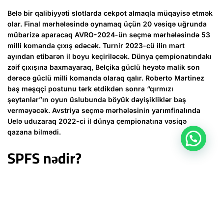
Belə bir qalibiyyəti slotlarda cekpot almaqla müqayisə etmək
olar. Final mərhələsində oynamaq üçün 20 vəsiqə uğrunda
mübarizə aparacaq AVRO-2024-ün seçmə mərhələsində 53
milli komanda çıxış edəcək. Turnir 2023-cü ilin mart
ayından etibarən il boyu keçiriləcək. Dünya çempionatındakı
zəif çıxışına baxmayaraq, Belçika güclü heyətə malik son
dərəcə güclü milli komanda olaraq qalır. Roberto Martinez
baş məşqçi postunu tərk etdikdən sonra “qırmızı
şeytanlar”ın oyun üslubunda böyük dəyişikliklər baş
verməyəcək. Avstriya seçmə mərhələsinin yarımfinalında
Uelə uduzaraq 2022-ci il dünya çempionatına vəsiqə
qazana bilmədi.
SPFS nədir?
Android və ya iOS üçün Aviator proqramını endirin Slotu
smartfonda oynamaq olar və bunun üçün proqramı
yükləmək lazımdır mostbet az. Növbəti oyun bitdikdən
sonra müştəri statistika ilə tanış ola bilər. Hazırlanmış