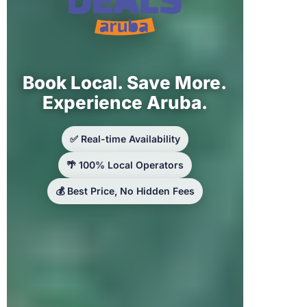
Book Local. Save More.
Experience Aruba.
✅ Real-time Availability
🌴 100% Local Operators
💰 Best Price, No Hidden Fees