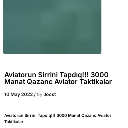
Aviatorun Sirrini Tapdıq!!! 3000
Manat Qazanc Aviator Taktikalar
10 May 2022
/
by
Joost
Aviatorun Sirrini Tapdıq!!! 3000 Manat Qazanc Aviator
Taktikaları