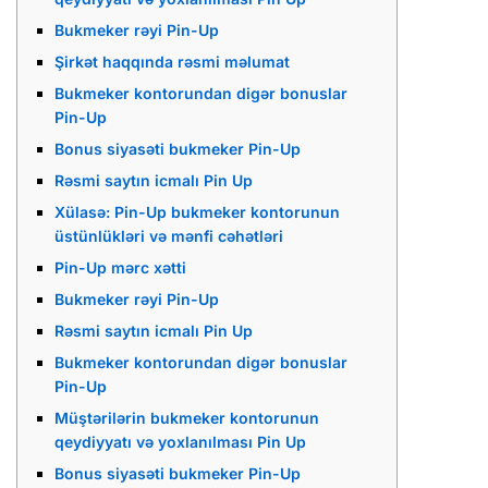
Bukmeker rəyi Pin-Up
Şirkət haqqında rəsmi məlumat
Bukmeker kontorundan digər bonuslar
Pin-Up
Bonus siyasəti bukmeker Pin-Up
Rəsmi saytın icmalı Pin Up
Xülasə: Pin-Up bukmeker kontorunun
üstünlükləri və mənfi cəhətləri
Pin-Up mərc xətti
Bukmeker rəyi Pin-Up
Rəsmi saytın icmalı Pin Up
Bukmeker kontorundan digər bonuslar
Pin-Up
Müştərilərin bukmeker kontorunun
qeydiyyatı və yoxlanılması Pin Up
Bonus siyasəti bukmeker Pin-Up