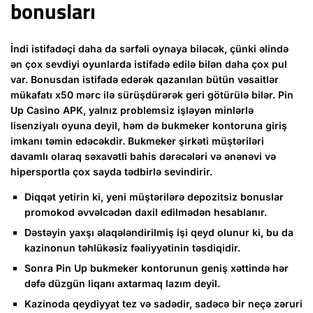
bonusları
İndi istifadəçi daha da sərfəli oynaya biləcək, çünki əlində
ən çox sevdiyi oyunlarda istifadə edilə bilən daha çox pul
var. Bonusdan istifadə edərək qazanılan bütün vəsaitlər
mükafatı x50 mərc ilə sürüşdürərək geri götürülə bilər. Pin
Up Casino APK, yalnız problemsiz işləyən minlərlə
lisenziyalı oyuna deyil, həm də bukmeker kontoruna giriş
imkanı təmin edəcəkdir. Bukmeker şirkəti müştəriləri
davamlı olaraq səxavətli bahis dərəcələri və ənənəvi və
hipersportla çox sayda tədbirlə sevindirir.
Diqqət yetirin ki, yeni müştərilərə depozitsiz bonuslar
promokod əvvəlcədən daxil edilmədən hesablanır.
Dəstəyin yaxşı əlaqələndirilmiş işi qeyd olunur ki, bu da
kazinonun təhlükəsiz fəaliyyətinin təsdiqidir.
Sonra Pin Up bukmeker kontorunun geniş xəttində hər
dəfə düzgün liqanı axtarmaq lazım deyil.
Kazinoda qeydiyyat tez və sadədir, sadəcə bir neçə zəruri