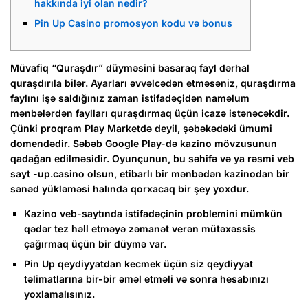
hakkında iyi olan nedir?
Pin Up Casino promosyon kodu və bonus
Müvafiq “Quraşdır” düyməsini basaraq fayl dərhal
quraşdırıla bilər. Ayarları əvvəlcədən etməsəniz, quraşdırma
faylını işə saldığınız zaman istifadəçidən naməlum
mənbələrdən faylları quraşdırmaq üçün icazə istənəcəkdir.
Çünki proqram Play Marketdə deyil, şəbəkədəki ümumi
domendədir. Səbəb Google Play-də kazino mövzusunun
qadağan edilməsidir. Oyunçunun, bu səhifə və ya rəsmi veb
sayt -up.casino olsun, etibarlı bir mənbədən kazinodan bir
sənəd yükləməsi halında qorxacaq bir şey yoxdur.
Kazino veb-saytında istifadəçinin problemini mümkün
qədər tez həll etməyə zəmanət verən mütəxəssis
çağırmaq üçün bir düymə var.
Pin Up qeydiyyatdan kecmek üçün siz qeydiyyat
təlimatlarına bir-bir əməl etməli və sonra hesabınızı
yoxlamalısınız.