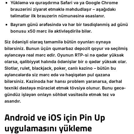
Yükləmə və quraşdırma Safari və ya Google Chrome
brauzerini ziyarət etməklə məhdudlaşır – aşağıdakı
təlimatlar ilk brauzerin nümunəsinə əsaslanır.
Bayram günü ərəfəsində və hər bir təsdiqlənmiş ad günü
bonusu x50 mərc ilə aktivləşdirilə bilər.
Siz ödənişli olaraq tamamilə bütün oyunları oynaya
bilərsiniz. Bunun üçün qumarbaz depozit qoyur və seçilmiş
əyləncəyə real mərc edir. Oyunun RTP-si nə qədər yüksək
olarsa, qalibiyyət halında ödənişlər bir o qədər yüksək olar.
Slotlar, rulet, blackjack, poker, canlı kazino – bütün bu
əyləncələrdə siz mərc edə və həqiqətən pul qazana
bilərsiniz. Kazinoda hər hansı problem yaranarsa, dərhal
texniki dəstəyə müraciət etmək tövsiyə olunur. Bunu gecə-
gündüz işləyən onlayn söhbət vasitəsilə etmək tez və
asandır.
Android ve iOS için Pin Up
uygulamasını yükleme