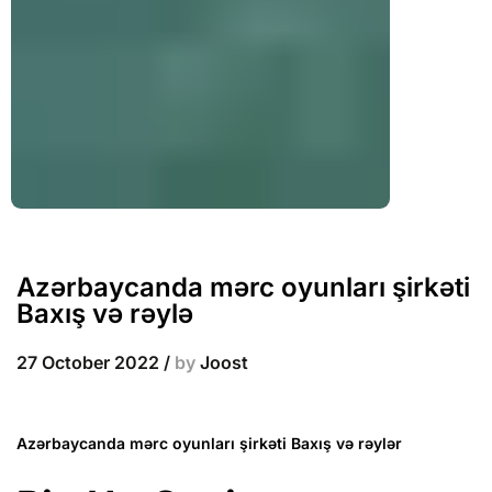
Azərbaycanda mərc oyunları şirkəti
Baxış və rəylə
27 October 2022
/
by
Joost
Azərbaycanda mərc oyunları şirkəti Baxış və rəylər