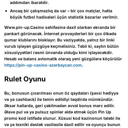
addımdan ibarətdir.
Ancaq bir çatışmazlıq da var – bir çox matçlar, hətta
böyük futbol hadisələri üçün statistik bazarlar verilmir.
Www.pin-up.Casino səhifəsinə daxil olarkən ekranda bir
pankart görünəcək. İnternet provayderləri bir çox ölkədə
qumar klublarını bloklayır. Bu vəziyyətdə, yalnız bir linki
vurub işləyən güzgüyə keçməlisiniz. Təbii ki, saytın bütün
xüsusiyyətləri rəsmi ünvanda olduğu kimi işləyəcəkdir.
Hesab və balans avtomatik olaraq yeni güzgülərə köçürülür
https://pin-up-casino-azerbaycan.com
.
Rulet Oyunu
Bu, bonusun çıxarılması onun öz qaydaları (şəxsi hədiyyə
və ya cashback) ilə təmin edildiyi təqdirdə mümkündür.
Əksər hallarda, geri çəkilmədən əvvəl bonus mərc edilir.
Əlavə pul və ya pulsuz spinlər əldə etmək üçün Pin Up
promo kod istifadə olunur. Xüsusi kod kazinonun tələbi ilə
və ya texniki dəstək vasitəsilə daxil edilir və oyunçu bunun