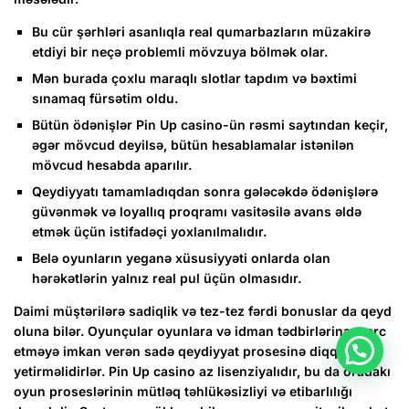
Bu cür şərhləri asanlıqla real qumarbazların müzakirə
etdiyi bir neçə problemli mövzuya bölmək olar.
Mən burada çoxlu maraqlı slotlar tapdım və bəxtimi
sınamaq fürsətim oldu.
Bütün ödənişlər Pin Up casino-ün rəsmi saytından keçir,
əgər mövcud deyilsə, bütün hesablamalar istənilən
mövcud hesabda aparılır.
Qeydiyyatı tamamladıqdan sonra gələcəkdə ödənişlərə
güvənmək və loyallıq proqramı vasitəsilə avans əldə
etmək üçün istifadəçi yoxlanılmalıdır.
Belə oyunların yeganə xüsusiyyəti onlarda olan
hərəkətlərin yalnız real pul üçün olmasıdır.
Daimi müştərilərə sadiqlik və tez-tez fərdi bonuslar da qeyd
oluna bilər. Oyunçular oyunlara və idman tədbirlərinə mərc
etməyə imkan verən sadə qeydiyyat prosesinə diqqət
yetirməlidirlər. Pin Up casino az lisenziyalıdır, bu da oradakı
oyun proseslərinin mütləq təhlükəsizliyi və etibarlılığı