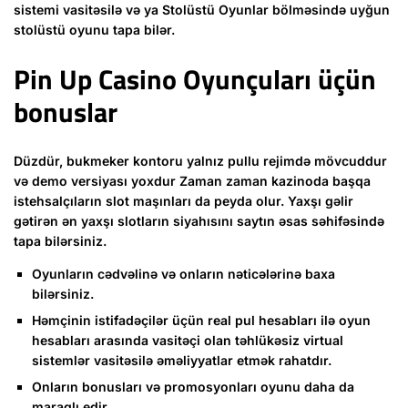
sistemi vasitəsilə və ya Stolüstü Oyunlar bölməsində uyğun
stolüstü oyunu tapa bilər.
Pin Up Casino Oyunçuları üçün
bonuslar
Düzdür, bukmeker kontoru yalnız pullu rejimdə mövcuddur
və demo versiyası yoxdur Zaman zaman kazinoda başqa
istehsalçıların slot maşınları da peyda olur. Yaxşı gəlir
gətirən ən yaxşı slotların siyahısını saytın əsas səhifəsində
tapa bilərsiniz.
Oyunların cədvəlinə və onların nəticələrinə baxa
bilərsiniz.
Həmçinin istifadəçilər üçün real pul hesabları ilə oyun
hesabları arasında vasitəçi olan təhlükəsiz virtual
sistemlər vasitəsilə əməliyyatlar etmək rahatdır.
Onların bonusları və promosyonları oyunu daha da
maraqlı edir.