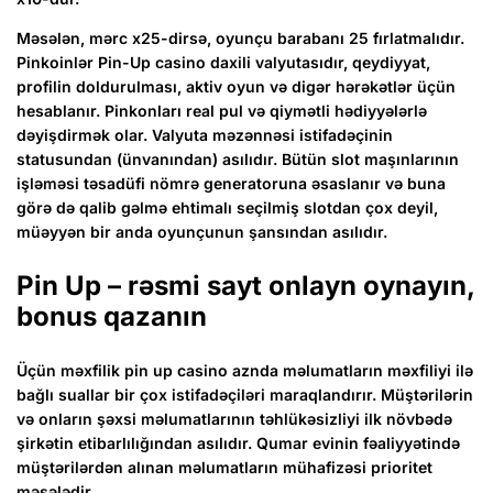
Məsələn, mərc x25-dirsə, oyunçu barabanı 25 fırlatmalıdır.
Pinkoinlər Pin-Up casino daxili valyutasıdır, qeydiyyat,
profilin doldurulması, aktiv oyun və digər hərəkətlər üçün
hesablanır. Pinkonları real pul və qiymətli hədiyyələrlə
dəyişdirmək olar. Valyuta məzənnəsi istifadəçinin
statusundan (ünvanından) asılıdır. Bütün slot maşınlarının
işləməsi təsadüfi nömrə generatoruna əsaslanır və buna
görə də qalib gəlmə ehtimalı seçilmiş slotdan çox deyil,
müəyyən bir anda oyunçunun şansından asılıdır.
Pin Up – rəsmi sayt onlayn oynayın,
bonus qazanın
Üçün məxfilik pin up casino aznda məlumatların məxfiliyi ilə
bağlı suallar bir çox istifadəçiləri maraqlandırır. Müştərilərin
və onların şəxsi məlumatlarının təhlükəsizliyi ilk növbədə
şirkətin etibarlılığından asılıdır. Qumar evinin fəaliyyətində
müştərilərdən alınan məlumatların mühafizəsi prioritet
məsələdir.