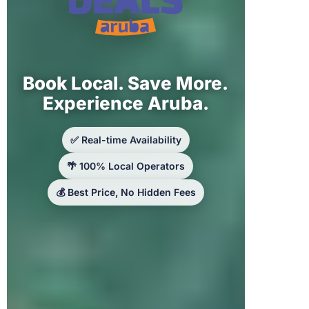
Book Local. Save More.
Experience Aruba.
✅ Real-time Availability
🌴 100% Local Operators
💰 Best Price, No Hidden Fees