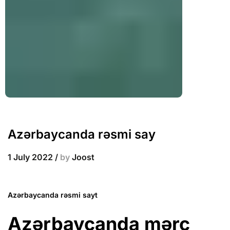
Azərbaycanda rəsmi say
1 July 2022
/
by
Joost
Azərbaycanda rəsmi sayt
Azərbaycanda mərc