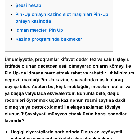
Şəxsi hesab
Pin-Up onlayn kazino slot maşınları Pin-Up
onlayn kazinoda
İdman mərcləri Pin Up
Kazino proqramında bukmeker
Ümumiyyətlə, proqramlar kifayət qədər tez və sabit işləyir.
İstifadə olunan qacetdən asılı olmayaraq onların köməyi ilə
Pin Up-da idmana mərc etmək rahat və rahatdır. 📌 Minimum
depozit məbləği Pin Up kazino siyasətindən asılı olaraq
dəyişə bilər. Adətən bu, kiçik məbləğdir, məsələn, dollar və
ya başqa valyutada ekvivalentdir. Bununla belə, dəqiq
rəqəmləri öyrənmək üçün kazinonun rəsmi saytına daxil
olmaq və ya dəstək xidməti ilə əlaqə saxlamaq tövsiyə
olunur. ❓ Şəxsiyyəti müəyyən etmək üçün hansı sənədlər
lazımdır?
Həqiqi ziyarətçilərin şərhlərində Pinup az keyfiyyətli
xidmət və yaxşı pul mükafatı əldə etmək imkanı