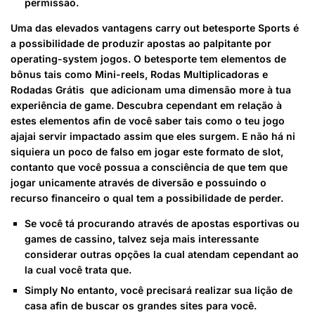
permissão.
Uma das elevados vantagens carry out betesporte Sports é
a possibilidade de produzir apostas ao palpitante por
operating-system jogos. O betesporte tem elementos de
bônus tais como Mini-reels, Rodas Multiplicadoras e
Rodadas Grátis que adicionam uma dimensão more à tua
experiência de game. Descubra cependant em relação à
estes elementos afin de você saber tais como o teu jogo
ajajai servir impactado assim que eles surgem. E não há ni
siquiera un poco de falso em jogar este formato de slot,
contanto que você possua a consciência de que tem que
jogar unicamente através de diversão e possuindo o
recurso financeiro o qual tem a possibilidade de perder.
Se você tá procurando através de apostas esportivas ou
games de cassino, talvez seja mais interessante
considerar outras opções la cual atendam cependant ao
la cual você trata que.
Simply No entanto, você precisará realizar sua lição de
casa afin de buscar os grandes sites para você.