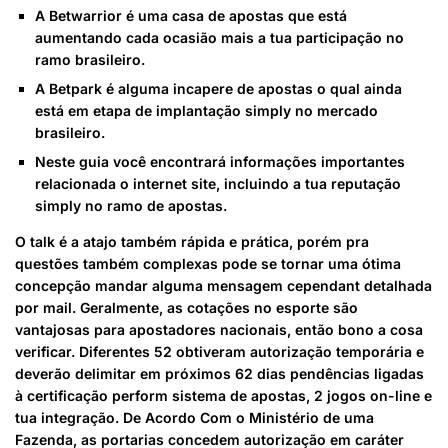
A Betwarrior é uma casa de apostas que está
aumentando cada ocasião mais a tua participação no
ramo brasileiro.
A Betpark é alguma incapere de apostas o qual ainda
está em etapa de implantação simply no mercado
brasileiro.
Neste guia você encontrará informações importantes
relacionada o internet site, incluindo a tua reputação
simply no ramo de apostas.
O talk é a atajo também rápida e prática, porém pra
questões também complexas pode se tornar uma ótima
concepção mandar alguma mensagem cependant detalhada
por mail. Geralmente, as cotações no esporte são
vantajosas para apostadores nacionais, então bono a cosa
verificar. Diferentes 52 obtiveram autorização temporária e
deverão delimitar em próximos 62 dias pendências ligadas
à certificação perform sistema de apostas, 2 jogos on-line e
tua integração. De Acordo Com o Ministério de uma
Fazenda, as portarias concedem autorização em caráter