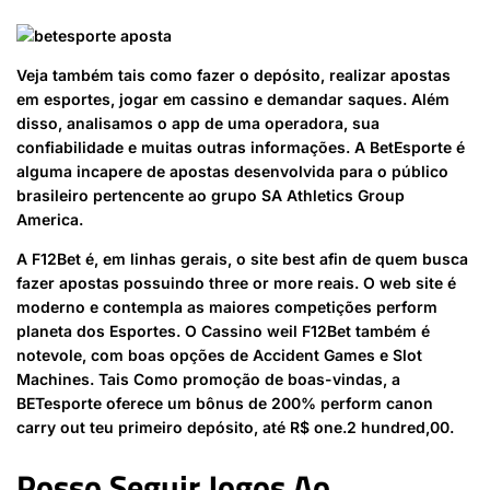
Veja também tais como fazer o depósito, realizar apostas
em esportes, jogar em cassino e demandar saques. Além
disso, analisamos o app de uma operadora, sua
confiabilidade e muitas outras informações. A BetEsporte é
alguma incapere de apostas desenvolvida para o público
brasileiro pertencente ao grupo SA Athletics Group
America.
A F12Bet é, em linhas gerais, o site best afin de quem busca
fazer apostas possuindo three or more reais. O web site é
moderno e contempla as maiores competições perform
planeta dos Esportes. O Cassino weil F12Bet também é
notevole, com boas opções de Accident Games e Slot
Machines. Tais Como promoção de boas-vindas, a
BETesporte oferece um bônus de 200% perform canon
carry out teu primeiro depósito, até R$ one.2 hundred,00.
Posso Seguir Jogos Ao