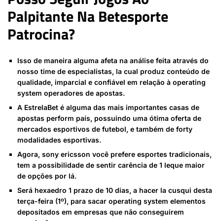
Palpitante Na Betesporte
Patrocina?
Isso de maneira alguma afeta na análise feita através do
nosso time de especialistas, la cual produz conteúdo de
qualidade, imparcial e confiável em relação à operating
system operadores de apostas.
A EstrelaBet é alguma das mais importantes casas de
apostas perform país, possuindo uma ótima oferta de
mercados esportivos de futebol, e também de forty
modalidades esportivas.
Agora, sony ericsson você prefere esportes tradicionais,
tem a possibilidade de sentir carência de 1 leque maior
de opções por lá.
Será hexaedro 1 prazo de 10 dias, a hacer la cusqui desta
terça-feira (1º), para sacar operating system elementos
depositados em empresas que não conseguirem