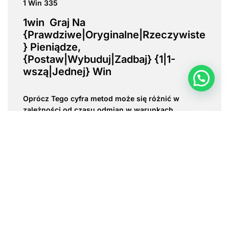
1 Win 335
1win ️ Graj Na
{Prawdziwe|Oryginalne|Rzeczywiste
} Pieniądze,
{Postaw|Wybuduj|Zadbaj} {1|1-
wszą|Jednej} Win
Oprócz Tego cyfra metod może się różnić w
zależności od czasu odmian w warunkach
używania…
29 June 2026
by
Joost
1 Win 335