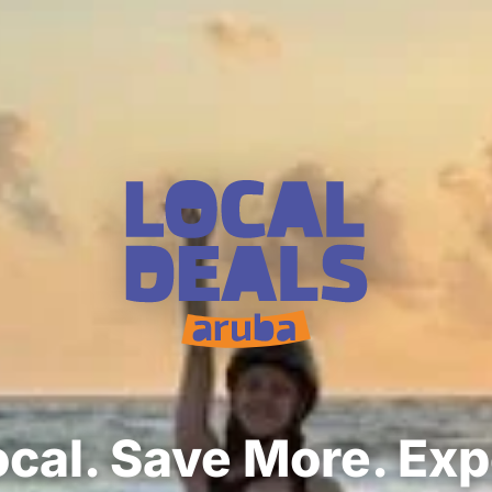
cal. Save More. Ex