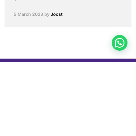
5 March 2023
by
Joost