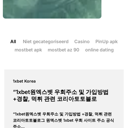
All
Niet gecategoriseerd
Casino
PinUp apk
mostbet apk
mostbet az 90
online dating
1xbet Korea
“1xbet원엑스벳 우회주소 및 가입방법
+경찰, 먹튀 관련 코리아토토블로
“1xbet원엑스벳 우회주소 및 가입방법 +경찰, 먹튀 관련
코리아토토블로그 원엑스벳 1xbet 우회 사이트 주소 공식
주소…