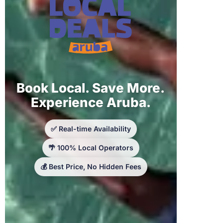
Book Local. Save More.
Experience Aruba.
✅ Real-time Availability
🌴 100% Local Operators
💰 Best Price, No Hidden Fees