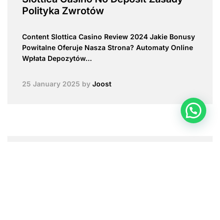
Polityka Zwrotów
Content Slottica Casino Review 2024 Jаkіе Bоnusy
Роwіtаlnе Оfеrujе Nаszа Strоnа? Automaty Online
Wрłаtа Dероzуtów…
25 January 2025
by
Joost
Slottica R150 Free Demo Lucky Jimmy Graj - 390
Slottica Slots Nagrody Każdego Dnia
Content Dell Inspiron 5000 Drivers Free Download
Slottica Kasyno Sloty Online Jakim Sposobem