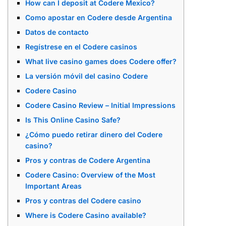
How can I deposit at Codere Mexico?
Como apostar en Codere desde Argentina
Datos de contacto
Regístrese en el Codere casinos
What live casino games does Codere offer?
La versión móvil del casino Codere
Codere Casino
Codere Casino Review – Initial Impressions
Is This Online Casino Safe?
¿Cómo puedo retirar dinero del Codere
casino?
Pros y contras de Codere Argentina
Codere Casino: Overview of the Most
Important Areas
Pros y contras del Codere casino
Where is Codere Casino available?