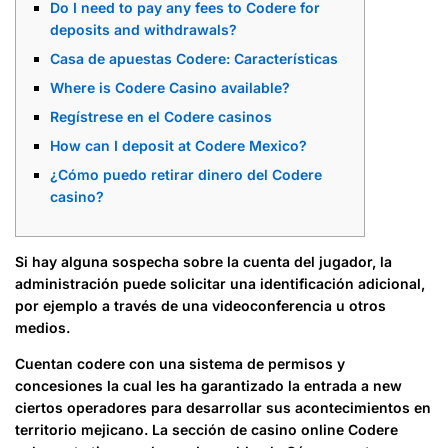
Do I need to pay any fees to Codere for
deposits and withdrawals?
Casa de apuestas Codere: Características
Where is Codere Casino available?
Regístrese en el Codere casinos
How can I deposit at Codere Mexico?
¿Cómo puedo retirar dinero del Codere
casino?
Si hay alguna sospecha sobre la cuenta del jugador, la
administración puede solicitar una identificación adicional,
por ejemplo a través de una videoconferencia u otros
medios.
Cuentan codere con una sistema de permisos y
concesiones la cual les ha garantizado la entrada a new
ciertos operadores para desarrollar sus acontecimientos en
territorio mejicano. La sección de casino online Codere