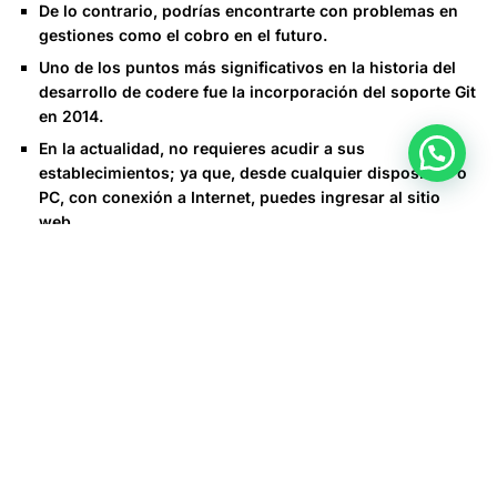
De lo contrario, podrías encontrarte con problemas en
gestiones como el cobro en el futuro.
Uno de los puntos más significativos en la historia del
desarrollo de codere fue la incorporación del soporte Git
en 2014.
En la actualidad, no requieres acudir a sus
establecimientos; ya que, desde cualquier dispositivo o
PC, con conexión a Internet, puedes ingresar al sitio
web.
Una de las principales ventajas del desarrollo de
software en codere es su capacidad de almacenamiento
de datos en la nube.
En Europa están Italia y España; en América, Argentina,
Colombia, México, Panamá y Uruguay. En 2019, Codere
recibió el premio a “Mejor Operador de Juegos de Azar y
Apuestas Deportivas” en los premios E-Gaming de
Colombia. Una de las principales ventajas de codere es su
facilidad de despliegue y gestión de proyectos. La
plataforma ofrece varias herramientas y características que