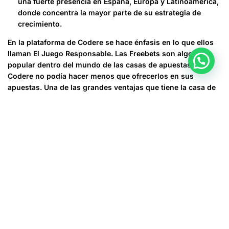
una fuerte presencia en España, Europa y Latinoamérica,
donde concentra la mayor parte de su estrategia de
crecimiento.
En la plataforma de Codere se hace énfasis en lo que ellos
llaman El Juego Responsable. Las Freebets son algo muy
popular dentro del mundo de las casas de apuestas y
Codere no podía hacer menos que ofrecerlos en sus
apuestas. Una de las grandes ventajas que tiene la casa de
apuestas Codere es la versatilidad que ofrece en cuanto al
cobro de apuestas.
Codigo promocional Codere
Argentina Julio 2023: “MAXB…”
hasta $10,000
Además, codere se integra con sistemas de control de
versiones (por ejemplo, Git) que permiten al equipo de
desarrollo trabajar conjuntamente en un proyecto, controlar
los cambios y optimizar el proceso de fusión del código.