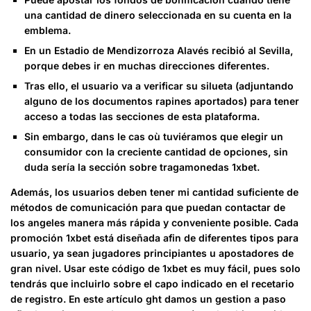
una cantidad de dinero seleccionada en su cuenta en la
emblema.
En un Estadio de Mendizorroza Alavés recibió al Sevilla,
porque debes ir en muchas direcciones diferentes.
Tras ello, el usuario va a verificar su silueta (adjuntando
alguno de los documentos rapines aportados) para tener
acceso a todas las secciones de esta plataforma.
Sin embargo, dans le cas où tuviéramos que elegir un
consumidor con la creciente cantidad de opciones, sin
duda sería la sección sobre tragamonedas 1xbet.
Además, los usuarios deben tener mi cantidad suficiente de
métodos de comunicación para que puedan contactar de
los angeles manera más rápida y conveniente posible. Cada
promoción 1xbet está diseñada afin de diferentes tipos para
usuario, ya sean jugadores principiantes u apostadores de
gran nivel. Usar este código de 1xbet es muy fácil, pues solo
tendrás que incluirlo sobre el capo indicado en el recetario
de registro. En este artículo ght damos un gestion a paso