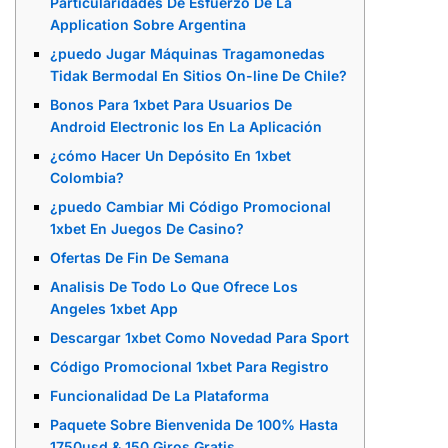
Particularidades De Esfuerzo De La
Application Sobre Argentina
¿puedo Jugar Máquinas Tragamonedas
Tidak Bermodal En Sitios On-line De Chile?
Bonos Para 1xbet Para Usuarios De
Android Electronic Ios En La Aplicación
¿cómo Hacer Un Depósito En 1xbet
Colombia?
¿puedo Cambiar Mi Código Promocional
1xbet En Juegos De Casino?
Ofertas De Fin De Semana
Analisis De Todo Lo Que Ofrece Los
Angeles 1xbet App
Descargar 1xbet Como Novedad Para Sport
Código Promocional 1xbet Para Registro
Funcionalidad De La Plataforma
Paquete Sobre Bienvenida De 100% Hasta
1750usd & 150 Giros Gratis