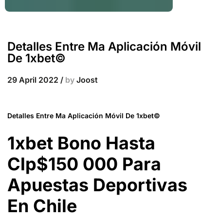
Detalles Entre Ma Aplicación Móvil
De 1xbet©
29 April 2022
/
by
Joost
Detalles Entre Ma Aplicación Móvil De 1xbet©
1xbet Bono Hasta
Clp$150 000 Para
Apuestas Deportivas
En Chile