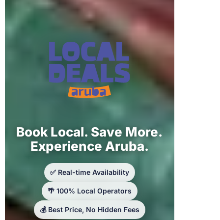
Book Local. Save More.
Experience Aruba.
✅ Real-time Availability
🌴 100% Local Operators
💰 Best Price, No Hidden Fees