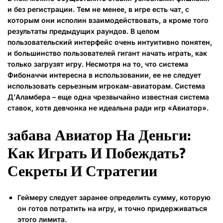
и без регистрации. Тем не менее, в игре есть чат, с
которым они исполин взаимодействовать, а кроме того
результаты предыдущих раундов. В целом
пользовательский интерфейс очень интуитивно понятен,
и большинство пользователей гигант начать играть, как
только загрузят игру. Несмотря на то, что система
Фибоначчи интересна в использовании, ее не следует
использовать серьезным игрокам-авиаторам. Система
Д’Аламбера – еще одна чрезвычайно известная система
ставок, хотя девчонка не идеальна ради игр «Авиатор».
забава Авиатор На Деньги:
Как Играть И Побеждать?
Секреты И Стратегии
Геймеру следует заранее определить сумму, которую
он готов потратить на игру, и точно придерживаться
этого лимита.