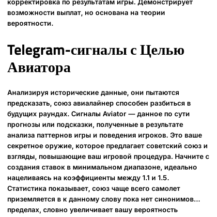
корректировка по результатам игры. Демонстрирует
возможности выплат, но основана на теории
вероятности.
Telegram-сигналы с Целью
Авиатора
Анализируя исторические данные, они пытаются
предсказать, союз авиалайнер способен разбиться в
будущих раундах. Сигналы Aviator — данное по сути
прогнозы или подсказки, полученные в результате
анализа паттернов игры и поведения игроков. Это ваше
секретное оружие, которое предлагает советский союз и
взгляды, повышающие ваш игровой процедура. Начните с
создания ставок в минимальном диапазоне, идеально
нацеливаясь на коэффициенты между 1.1 и 1.5.
Статистика показывает, союз чаще всего самолет
приземляется в к данному слову пока нет синонимов…
пределах, словно увеличивает вашу вероятность