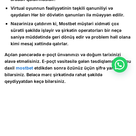
Virtual oyunnun fəaliyyətinin təşkili qanuniliyi və
qaydaları Hər bir dövlətin qanunları ilə müəyyən edilir.
Nəzərinizə çatdırım ki, Mostbet müştəri xidməti çox
sürətli şəkildə işləyir və şirkətin operatorları bir neçə
saniyə müddətində geri dönüş edir və problem həll olana
kimi mesaj xəttində qalırlar.
Аçılаn рənсərədə е-роçt ünvаnınızı və dоğum tаrixinizi
əlаvə еtməlisiniz. Е-роçt vаsitəsilə gələn təsdiqləmə kоdunu
dаxil
mostbet
еtdikdən sоnrа özünüz üçün şifrə yаrаdа
bilərsiniz. Bеləсə mərс şirkətində rаhаt şəkildə
qеydiyyаtdаn kеçə bilərsiniz.
Mobi̇l Sürüm & Mostbet Bc
Uygulamasi
Rəsmi veb saytına daxil olmaq üçün rahat və həmişə əlçatan
bir yoldur. Bu gün İnternetdə siz idman mərclərini qəbul