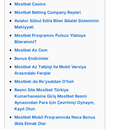
Mostbet Casino
Mostbet Betting Company Rəyləri
Aviator Sübut Edilə Bilən Ədalət Sisteminin
Mahiyyəti
Mostbet Proqramını Pulsuz Yükləyə
Bilərəmmi?
Mostbet Az Com
Bonus Endirimler
Mostbet Az Tətbiqi Ilə Mobil Versiya
Arasındakı Fərqlər
Mostbet-da Ro’yxatdan O’tish
Resmi Site Mostbet Türkiye
Kumarhanesine Giriş Mostbet Resmi
Aynasından Para Için Çevrimiçi Oynayın,
Kayıt Olun
Mostbet Mobil Proqramında Necə Bonus
Əldə Etmək Olar