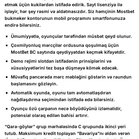
etmək üçün kukilərdən istifadə edirik. Sayt lisenziya ilə
işləyir, hər şey rəsmi və aldatmasızdır. Siz həmçinin Mostbet
bukmeker kontorunun mobil proqramını smartfonunuza
endirə bilərsiniz.
Ümumiyyətlə, oyunçular tərəfindən müsbət qeyd olunur.
Çoxmilyonluq mərcçilər ordusuna qoşulmaq üçün
MostBet BC saytında qeydiyyatdan keçmək kifayətdir.
Demo rejimi slotdan istifadənin prinsiplərini və
xüsusiyyətlərini tez başa düşməyə kömək edəcək.
Müvafiq pəncərədə mərc məbləğini göstərin və raundun
başlamasını gözləyin.
Avtomatik oyunda, oyunu tam avtomatlaşdıran
nağdlaşdırma seçimindən istifadə edə bilərsiniz.
Oyunçu özü çarpanın necə böyüdüyünü izləməlidir,
potensial olaraq edilən bahisi artırır.
“Qara-göylər” qrup mərhələsində C qrupunda ikinci yeri
tutub. Maksimum kredit toplayan “Bavariya”nı əldən verən