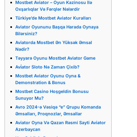
Mostbet Aviator – Oyun Kazinosu Ilə
Oxşarlıqlar Və Fərqlər Nələrdir
Türkiye’de Mostbet Aviator Kuralları
Aviator Oyununu Başqa Harada Oynaya
Bilərsiniz?
Aviatorda Mostbet Ən Yüksək Əmsal
Nədir?
Təyyarə Oyunu Mostbet Aviator Game
Avi̇ator Sloto Nə Zaman Çixib?
Mostbet Aviator Oyunu Oyna &
Demonstration & Bonus
Mostbet Casino Hoşgeldin Bonusu
Sunuyor Mu?
Avro 2024-ə Vəsiqə “e” Qrupu Komanda
Əmsalları, Proqnozlar, Əmsallar
Aviator Oyna Və Qazan Rəsmi Sayti Aviator
Azerbaycan