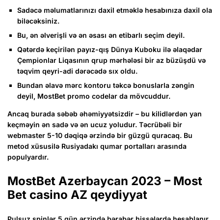
Sadəcə məlumatlarınızı daxil etməklə hesabınıza daxil ola
biləcəksiniz.
Bu, ən əlverişli və ən əsası ən etibarlı seçim deyil.
Qətərdə keçirilən payız-qış Dünya Kuboku ilə əlaqədar
Çempionlar Liqasının qrup mərhələsi bir az büzüşdü və
təqvim qeyri-adi dərəcədə sıx oldu.
Bundan əlavə mərc kontoru təkcə bonuslarla zəngin
deyil, MostBet promo codelar da mövcuddur.
Ancaq burada səbəb əhəmiyyətsizdir – bu kilidlərdən yan
keçməyin ən sadə və ən ucuz yoludur. Təcrübəli bir
webmaster 5-10 dəqiqə ərzində bir güzgü quracaq. Bu
metod xüsusilə Rusiyadakı qumar portalları arasında
populyardır.
MostBet Azerbaycan 2023 – Most
Bet casino AZ qeydiyyat
Pulsuz spinlər 5 gün ərzində bərabər hissələrdə hesablanır.