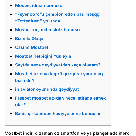
Mosbet idman bonusu
“Feyenoord”u çempion edən baş məşqçi
“Tottenhem” yolunda
Mosbet xoş gəlmisiniz bonusu
Bizimlə Əlaqə
Casino Mostbet
Mostbet Tətbiqini Yükləyin
Saytda necə qeydiyyatdan keçə bilərəm?
Mostbet az niyə köprü güzgüsü yaratmaq
lazımdır?
in aviator oyununda qeydiyyat
Freebet mosbet az-dan necə istifadə etmək
olar?
Bahis şirkətindən hədiyyələr və bonuslar
Mostbet indir, o zaman öz smartfon və ya planşetində mərc