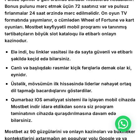
Bonus pulunu mərc etmək üçün 72 saatınız var və pulsuz
fırlanmalar 24 saat ərzində mərc edilməlidir. On oyun TV
formatında yayımlanır, o cümlədən Wheel of Fortune və kart
oyunları. Mostbet keyfiyyətli mobil proqramı və tanınmış
tərtibatçıların böyük slot kataloqu ilə etibarlı onlayn
kazinodur.
Elə indi, bu linklər vasitəsi ilə də sayta güvənli və etibarlı
şəkildə keçid edə bilərsiniz.
Canlı və başlıqdakı rəsmlər kiçik fərqlərlə demək olar ki,
eynidır.
Üstəlik, mövsümün ilk hissəsində liderlər nəhayət ortaq
dil tapmağı bacardıqlarını göstərdilər.
Qumarbaz IOS əməliyyat sistemi ilə işləyən mobil cihazda
Mostbet indir idarə etdikdən sonra siz proqram
təminatının cihazda quraşdırılmasına davam edə
bilərsiniz.
Mostbet az 90 güzgülərini və onlayn kazinoları və bukmeker
kontekstlərini axtarmağın ən populyar yolu Google və ya