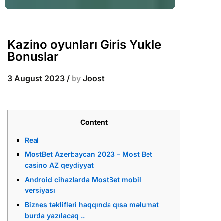
Kazino oyunları Giris Yukle
Bonuslar
3 August 2023
/
by
Joost
Content
Real
MostBet Azerbaycan 2023 – Most Bet
casino AZ qeydiyyat
Android cihazlarda MostBet mobil
versiyası
Biznes təklifləri haqqında qısa məlumat
burda yazılacaq ..