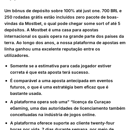
Um bônus de depósito sobre 100% até just one. 700 BRL e
250 rodadas grátis estão incluídos zero pacote de boas-
vindas da Mostbet, o qual pode chegar some sort of até 5
depósitos. A Mostbet é uma casa para apostas
internacional os quais opera na grande parte dos países da
terra. Ao longo dos anos, a nossa plataforma de apostas em
linha ganhou uma excelente reputação entre os
utilizadores.
Somente se a estimativa para cada jogador estiver
correta é que esta aposta terá sucesso.
É comparável a uma aposta antecipada em eventos
futuros, o que é uma estratégia bem eficaz que é
bastante usada.
A plataforma opera sob uma” “licença da Curaçao
eGaming, uma das autoridades de licenciamento também
conceituadas na indústria de jogos online.
A plataforma oferece suporte ao cliente twenty-four
horas por vida, 7 dias durante semana, por meio de