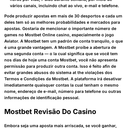
vários canais, incluindo chat ao vivo, e-mail e telefone.
Pode produzir apostas em mais de 30 desportos e cada um
deles tem só as melhores probabilidades e mercados para
apostas. Gostaria de mencionar o importante número de
games no Mostbet Online casino, especialmente o jogo
Aviator. A Mostbet tem um padrón de conta tranquilo, o que
é uma grande vantagem. A Mostbet proíbe a abertura de
uma segunda conta — o la cual significa que se você tem
nos dias de hoje uma conta Mostbet, você não apresenta
permissão para produzir outra conta. Isso é feito afin de
evitar grandes abusos do sistema at the violações dos
Termos e Condições da Mostbet. A plataforma irá desativar
imediatamente quaisquer contas la cual tenham o mesmo
nome, endereço de e-mail, número para telefone ou outras
informações de identificação pessoal.
Mostbet Revisão Do Casino
Embora seja uma aposta mais arriscada, se você ganhar,