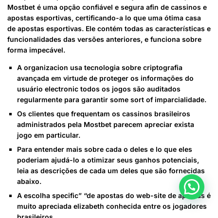
Mostbet é uma opção confiável e segura afin de cassinos e
apostas esportivas, certificando-a lo que uma ótima casa
de apostas esportivas. Ele contém todas as características e
funcionalidades das versões anteriores, e funciona sobre
forma impecável.
A organizacion usa tecnologia sobre criptografia
avançada em virtude de proteger os informações do
usuário electronic todos os jogos são auditados
regularmente para garantir some sort of imparcialidade.
Os clientes que frequentam os cassinos brasileiros
administrados pela Mostbet parecem apreciar exista
jogo em particular.
Para entender mais sobre cada o deles e lo que eles
poderiam ajudá-lo a otimizar seus ganhos potenciais,
leia as descrições de cada um deles que são fornecidas
abaixo.
A escolha specific” “de apostas do web-site de apostas é
muito apreciada elizabeth conhecida entre os jogadores
brasileiros.