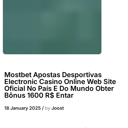
Mostbet Apostas Desportivas
Electronic Casino Online Web Site
Oficial No País E Do Mundo Obter
Bônus 1600 R$ Entar
18 January 2025
/
by
Joost