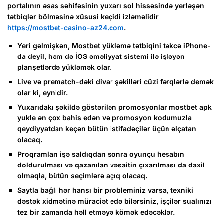
portalının əsas səhifəsinin yuxarı sol hissəsində yerləşən
tətbiqlər bölməsinə xüsusi keçidi izləməlidir
https://mostbet-casino-az24.com
.
Yeri gəlmişkən, Mostbet yükləmə tətbiqini təkcə iPhone-
da deyil, həm də İOS əməliyyat sistemi ilə işləyən
planşetlərdə yükləmək olar.
Live və prematch-dəki divar şəkilləri cüzi fərqlərlə demək
olar ki, eynidir.
Yuxarıdakı şəkildə göstərilən promosyonlar mostbet apk
yukle ən çox bahis edən və promosyon kodumuzla
qeydiyyatdan keçən bütün istifadəçilər üçün əlçatan
olacaq.
Proqramları işə saldıqdan sonra oyunçu hesabın
doldurulması və qazanılan vəsaitin çıxarılması da daxil
olmaqla, bütün seçimlərə açıq olacaq.
Saytla bağlı hər hansı bir probleminiz varsa, texniki
dəstək xidmətinə müraciət edə bilərsiniz, işçilər sualınızı
tez bir zamanda həll etməyə kömək edəcəklər.