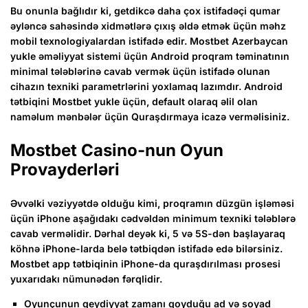
Bu onunla bağlıdır ki, getdikcə daha çox istifadəçi qumar
əyləncə sahəsində xidmətlərə çıxış əldə etmək üçün məhz
mobil texnologiyalardan istifadə edir. Mostbet Azerbaycan
yukle əməliyyat sistemi üçün Android proqram təminatının
minimal tələblərinə cavab vermək üçün istifadə olunan
cihazın texniki parametrlərini yoxlamaq lazımdır. Android
tətbiqini Mostbet yukle üçün, default olaraq əlil olan
naməlum mənbələr üçün Quraşdırmaya icazə verməlisiniz.
Mostbet Casino-nun Oyun
Provayderləri
Əvvəlki vəziyyətdə olduğu kimi, proqramın düzgün işləməsi
üçün iPhone aşağıdakı cədvəldən minimum texniki tələblərə
cavab verməlidir. Dərhal deyək ki, 5 və 5S-dən başlayaraq
köhnə iPhone-larda belə tətbiqdən istifadə edə bilərsiniz.
Mostbet app tətbiqinin iPhone-da quraşdırılması prosesi
yuxarıdakı nümunədən fərqlidir.
Oyunçunun qeydiyyat zamanı qoyduğu ad və soyad