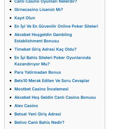
Canlı Casino Oyunları Nelerdir?
Girnecasino Lisanslı Mı?
Kayıt Olun
En İyi Ve En Güvenilir Online Poker Siteleri
Akcebet Hoşgeldin Gambling
Establishment Bonusu
Timebet Giriş Adresi Kaç Oldu?
En İyi Bahis Siteleri Poker Oyunlarında
Kazandırıyor Mu?
Para Yatirmadan Bonus
Bets10 Merak Edilen Ve Soru Cevaplar
Mostbet Casino İncelemesi
Akcebet Hoş Geldin Canlı Casino Bonusu
Alev Casino
Betsat Yeni Giriş Adresi
Betivo Canlı Bahis Nedir?