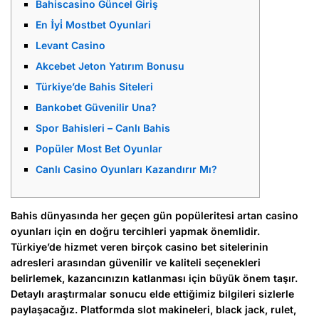
Bahiscasino Güncel Giriş
En İyi̇ Mostbet Oyunlari
Levant Casino
Akcebet Jeton Yatırım Bonusu
Türkiye’de Bahis Siteleri
Bankobet Güvenilir Una?
Spor Bahisleri – Canlı Bahis
Popüler Most Bet Oyunlar
Canlı Casino Oyunları Kazandırır Mı?
Bahis dünyasında her geçen gün popüleritesi artan casino
oyunları için en doğru tercihleri yapmak önemlidir.
Türkiye’de hizmet veren birçok casino bet sitelerinin
adresleri arasından güvenilir ve kaliteli seçenekleri
belirlemek, kazancınızın katlanması için büyük önem taşır.
Detaylı araştırmalar sonucu elde ettiğimiz bilgileri sizlerle
paylaşacağız. Platformda slot makineleri, black jack, rulet,