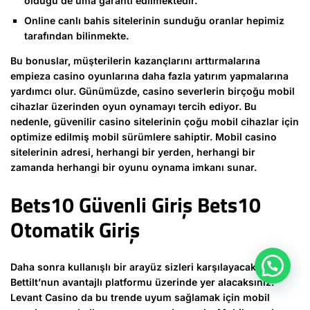
olduğu de uma garanti edilmektedir.
Online canlı bahis sitelerinin sunduğu oranlar hepimiz
tarafından bilinmekte.
Bu bonuslar, müşterilerin kazançlarını arttırmalarına
empieza casino oyunlarına daha fazla yatırım yapmalarına
yardımcı olur. Günümüzde, casino severlerin birçoğu mobil
cihazlar üzerinden oyun oynamayı tercih ediyor. Bu
nedenle, güvenilir casino sitelerinin çoğu mobil cihazlar için
optimize edilmiş mobil sürümlere sahiptir. Mobil casino
sitelerinin adresi, herhangi bir yerden, herhangi bir
zamanda herhangi bir oyunu oynama imkanı sunar.
Bets10 Güvenli Giriş Bets10
Otomatik Giriş
Daha sonra kullanışlı bir arayüz sizleri karşılayacak,
Bettilt’nun avantajlı platformu üzerinde yer alacaksınız.
Levant Casino da bu trende uyum sağlamak için mobil