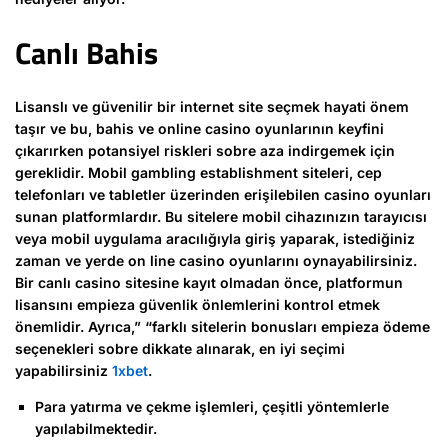
Canlı Bahis
Lisanslı ve güvenilir bir internet site seçmek hayati önem
taşır ve bu, bahis ve online casino oyunlarının keyfini
çıkarırken potansiyel riskleri sobre aza indirgemek için
gereklidir. Mobil gambling establishment siteleri, cep
telefonları ve tabletler üzerinden erişilebilen casino oyunları
sunan platformlardır. Bu sitelere mobil cihazınızın tarayıcısı
veya mobil uygulama aracılığıyla giriş yaparak, istediğiniz
zaman ve yerde on line casino oyunlarını oynayabilirsiniz.
Bir canlı casino sitesine kayıt olmadan önce, platformun
lisansını empieza güvenlik önlemlerini kontrol etmek
önemlidir. Ayrıca,” “farklı sitelerin bonusları empieza ödeme
seçenekleri sobre dikkate alınarak, en iyi seçimi
yapabilirsiniz
1xbet
.
Para yatırma ve çekme işlemleri, çeşitli yöntemlerle
yapılabilmektedir.