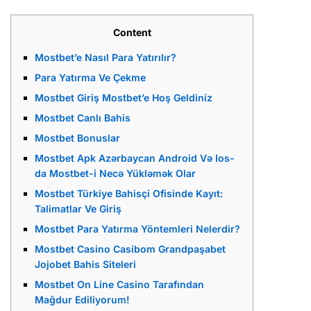
Content
Mostbet’e Nasıl Para Yatırılır?
Para Yatırma Ve Çekme
Mostbet Giriş Mostbet’e Hoş Geldiniz
Mostbet Canlı Bahis
Mostbet Bonuslar
Mostbet Apk Azərbaycan Android Və Ios-
da Mostbet-i Necə Yükləmək Olar
Mostbet Türkiye Bahisçi Ofisinde Kayıt:
Talimatlar Ve Giriş
Mostbet Para Yatırma Yöntemleri Nelerdir?
Mostbet Casino Casibom Grandpaşabet
Jojobet Bahis Siteleri
Mostbet On Line Casino Tarafından
Mağdur Ediliyorum!