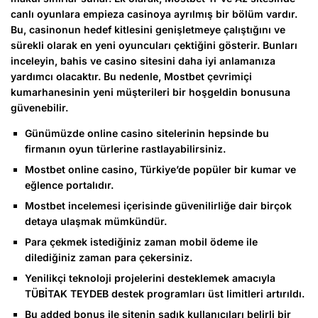
canlı oyunlara empieza casinoya ayrılmış bir bölüm vardır.
Bu, casinonun hedef kitlesini genişletmeye çalıştığını ve
sürekli olarak en yeni oyuncuları çektiğini gösterir. Bunları
inceleyin, bahis ve casino sitesini daha iyi anlamanıza
yardımcı olacaktır. Bu nedenle, Mostbet çevrimiçi
kumarhanesinin yeni müşterileri bir hoşgeldin bonusuna
güvenebilir.
Günümüzde online casino sitelerinin hepsinde bu
firmanın oyun türlerine rastlayabilirsiniz.
Mostbet online casino, Türkiye’de popüler bir kumar ve
eğlence portalıdır.
Mostbet incelemesi içerisinde güvenilirliğe dair birçok
detaya ulaşmak mümkündür.
Para çekmek istediğiniz zaman mobil ödeme ile
dilediğiniz zaman para çekersiniz.
Yenilikçi teknoloji projelerini desteklemek amacıyla
TÜBİTAK TEYDEB destek programları üst limitleri artırıldı.
Bu added bonus ile sitenin sadık kullanıcıları belirli bir