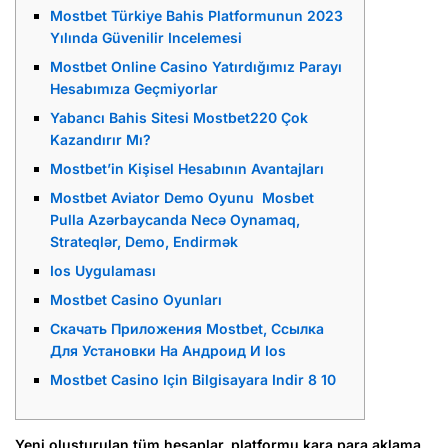
Mostbet Türkiye Bahis Platformunun 2023
Yılında Güvenilir Incelemesi
Mostbet Online Casino Yatırdığımız Parayı
Hesabımıza Geçmiyorlar
Yabancı Bahis Sitesi Mostbet220 Çok
Kazandırır Mı?
Mostbet’in Kişisel Hesabının Avantajları
Mostbet Aviator Demo Oyunu ️ Mosbet
Pulla Azərbaycanda Necə Oynamaq,
Strateqlər, Demo, Endirmək
Ios Uygulaması
Mostbet Casino Oyunları
Скачать Приложения Mostbet, Ссылка
Для Установки На Андроид И Ios
Mostbet Casino Için Bilgisayara Indir 8 10
Yeni oluşturulan tüm hesaplar, platformu kara para aklama