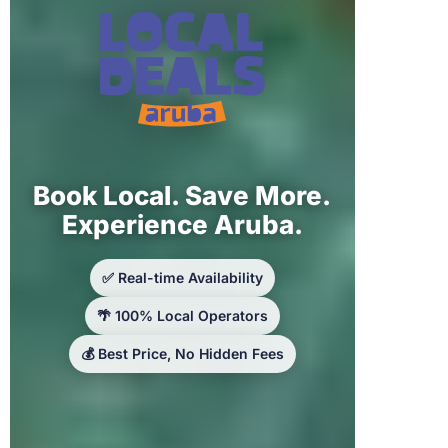
Book Local. Save More.
Experience Aruba.
✅ Real-time Availability
🌴 100% Local Operators
💰 Best Price, No Hidden Fees