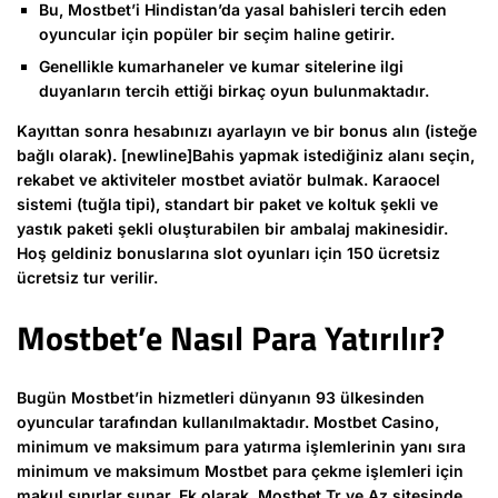
Bu, Mostbet’i Hindistan’da yasal bahisleri tercih eden
oyuncular için popüler bir seçim haline getirir.
Genellikle kumarhaneler ve kumar sitelerine ilgi
duyanların tercih ettiği birkaç oyun bulunmaktadır.
Kayıttan sonra hesabınızı ayarlayın ve bir bonus alın (isteğe
bağlı olarak). [newline]Bahis yapmak istediğiniz alanı seçin,
rekabet ve aktiviteler mostbet aviatör bulmak. Karaocel
sistemi (tuğla tipi), standart bir paket ve koltuk şekli ve
yastık paketi şekli oluşturabilen bir ambalaj makinesidir.
Hoş geldiniz bonuslarına slot oyunları için 150 ücretsiz
ücretsiz tur verilir.
Mostbet’e Nasıl Para Yatırılır?
Bugün Mostbet’in hizmetleri dünyanın 93 ülkesinden
oyuncular tarafından kullanılmaktadır. Mostbet Casino,
minimum ve maksimum para yatırma işlemlerinin yanı sıra
minimum ve maksimum Mostbet para çekme işlemleri için
makul sınırlar sunar. Ek olarak, Mostbet Tr ve Az sitesinde