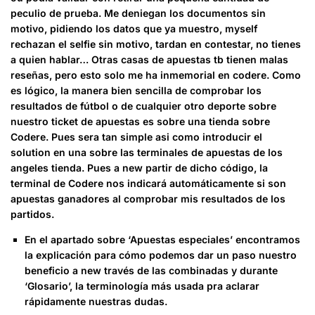
peculio de prueba. Me deniegan los documentos sin
motivo, pidiendo los datos que ya muestro, myself
rechazan el selfie sin motivo, tardan en contestar, no tienes
a quien hablar… Otras casas de apuestas tb tienen malas
reseñas, pero esto solo me ha inmemorial en codere. Como
es lógico, la manera bien sencilla de comprobar los
resultados de fútbol o de cualquier otro deporte sobre
nuestro ticket de apuestas es sobre una tienda sobre
Codere. Pues sera tan simple asi como introducir el
solution en una sobre las terminales de apuestas de los
angeles tienda. Pues a new partir de dicho código, la
terminal de Codere nos indicará automáticamente si son
apuestas ganadores al comprobar mis resultados de los
partidos.
En el apartado sobre ‘Apuestas especiales’ encontramos
la explicación para cómo podemos dar un paso nuestro
beneficio a new través de las combinadas y durante
‘Glosario’, la terminología más usada pra aclarar
rápidamente nuestras dudas.