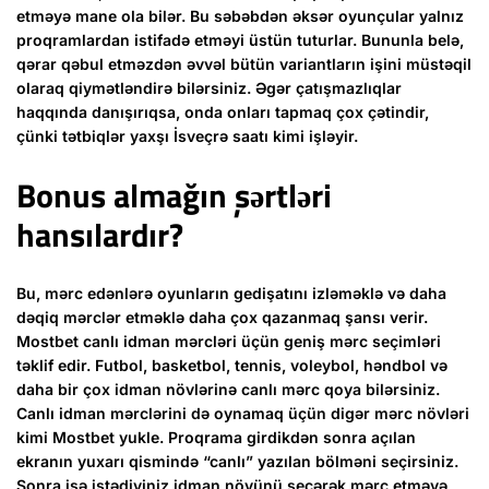
etməyə mane ola bilər. Bu səbəbdən əksər oyunçular yalnız
proqramlardan istifadə etməyi üstün tuturlar. Bununla belə,
qərar qəbul etməzdən əvvəl bütün variantların işini müstəqil
olaraq qiymətləndirə bilərsiniz. Əgər çatışmazlıqlar
haqqında danışırıqsa, onda onları tapmaq çox çətindir,
çünki tətbiqlər yaxşı İsveçrə saatı kimi işləyir.
Bonus almağın şərtləri
hansılardır?
Bu, mərc edənlərə oyunların gedişatını izləməklə və daha
dəqiq mərclər etməklə daha çox qazanmaq şansı verir.
Mostbet canlı idman mərcləri üçün geniş mərc seçimləri
təklif edir. Futbol, ​​basketbol, ​​tennis, voleybol, həndbol və
daha bir çox idman növlərinə canlı mərc qoya bilərsiniz.
Canlı idman mərclərini də oynamaq üçün digər mərc növləri
kimi Mostbet yukle. Proqrama girdikdən sonra açılan
ekranın yuxarı qismində “canlı” yazılan bölməni seçirsiniz.
Sonra isə istədiyiniz idman növünü seçərək mərc etməyə