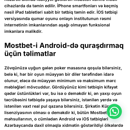
cihazlarda da təmin edilir. İPhone smartfonları və keçmiş
nəsil iPad tabletləri sabit bir tətbiq təmin edir. İOS tətbiqi
versiyasında qumar oyunu onlayn institutunun rəsmi
internetinin imkanlarından aşağı olmayan funksional
imkanlara malikdir.
Mostbet-i Android-də quraşdırmaq
üçün təlimatlar
Zövqünüzə uyğun gələn poker masasına qoşula bilərsiniz,
belə ki, hər bir oyun müəyyən bir diler tərəfindən idarə
olunur, eləcə də müəyyən minimum və maksimum mərc
məbləğləri mövcuddur. Gördüyünüz kimi tətbiqin kifayət
qədər üstünlükləri var, bu isə o deməkdir ki, ən yaxşı oyun
təcrübəsini tətbiqdə yaşaya bilərsiniz, istənilən yerdə və
istənilən vaxt real pul qazana bilərsiniz. Şirkətin Kürasao
lisenziyasının olması o deməkdir ki, bütün Mostbet
məhsullarının, o cümlədən Android və iOS tətbiqləri
Azərbaycanda daxil olmaqla xidmətin göstərildiyi ölkələrdə