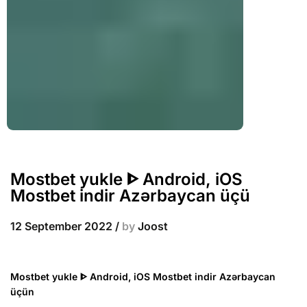
Mostbet yukle ᐈ Android, iOS
Mostbet indir Azərbaycan üçü
12 September 2022
/
by
Joost
Mostbet yukle ᐈ Android, iOS Mostbet indir Azərbaycan
üçün