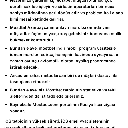
Nəzərinizə çatdırım ki, Mostbet müştəri xidməti çox
sürətli şəkildə işləyir və şirkətin operatorları bir neçə
saniyə müddətində geri dönüş edir və problem həll olana
kimi mesaj xəttində qalırlar.
MostBet Azərbaycanın onlayn mərc bazarında yeni
müştərilər üçün ən yaxşı xoş gəlmisiniz bonusuna malik
bukmeker kontorudur.
Bundan əlavə, mostbet indir mobil proqram vasitəsilə
idman mərcləri edirsə, həmçinin kazinoda oynayırsa, o
zaman oyunçu avtomatik olaraq loyallıq proqramında
iştirak edəcək.
Ancaq ən rahat metodlardan biri də müştəri dəstəyi ilə
təsdiqləmə etməkdir.
Bundan əlavə, siz Mostbet tətbiqinin statistika və təhlil
alətlərindən də istifadə edə bilərsiniz.
Beynəlxalq Mostbet.com portalının Rusiya lisenziyası
yoxdur.
İOS tətbiqinin yüksək sürəti, iOS əməliyyat sisteminin
nəzarəti altında fəaliyyət göstərən nisbətən köhnə mobil