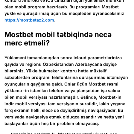
kontoru Android və iOS cihazları üçün yükləmək mümkün
olan mobil proqram hazırlayıb. Bu proqramları Mostbet
yukle və quraşdırmaq üçün bu məqalədən öyrənəcəksiniz
https://mostbetaz2.com
.
Mostbet mobil tətbiqində necə
mərc etməli?
Yükləməni tamamladıqdan sonra icloud parametrlərinizə
qayıda və regionu Özbəkistandan Azərbaycana dəyişə
bilərsiniz. Yüklə bukmeker kontoru hətta müxtəlif
səbəblərdən proqramı telefonlarına quraşdırmaq istəməyən
oyunçuların qayğısına qaldı. Onlar üçün Mostbet rəsmi
yükləmə -in istənilən telefon və ya planşetdən işə salına
bilən mobil versiyası hazırlanmışdır. Əslində, Mostbet-in
indir mobil versiyası tam versiyanın surətidir, lakin yeganə
fərq ekranın həlli, eləcə də dəyişdirilmiş naviqasiyadır. Bu
versiyada naviqasiya etmək olduqca asandır və hətta yeni
başlayanlar üçün heç bir problem olmayacaq.