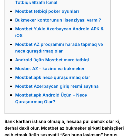
Tətbiqi: Ətraflı İcmal
Mostbet tətbiqi poker oyunları
Bukmeker kontorunun lisenziyası varmı?
Mostbet Yukle Azerbaycan Android APK &
iOS
Mostbet AZ proqramını harada tapmaq və
necə quraşdırmaq olar
Android üçün Mostbet mərc tətbiqi
Mosbet AZ – kazino və bukmeker
Mostbet.apk necə quraşdırmaq olar
Mostbet Azerbaycan giriş rəsmi saytına
Mostbet.apk Android Üçün – Necə
Quraşdırmaq Olar?
Bank kartları istisna olmaqla, hesaba pul demək olar ki,
dərhal daxil olur. Mostbet az bukmeker şirkəti bahisçiləri
cəlb etmək üçün səxavətli “Sən buna layiqsən” bonus